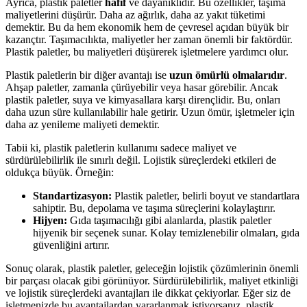
Ayrıca, plastik paletler
hafif
ve dayanıklıdır. Bu özellikler, taşıma
maliyetlerini düşürür. Daha az ağırlık, daha az yakıt tüketimi
demektir. Bu da hem ekonomik hem de çevresel açıdan büyük bir
kazançtır. Taşımacılıkta, maliyetler her zaman önemli bir faktördür.
Plastik paletler, bu maliyetleri düşürerek işletmelere yardımcı olur.
Plastik paletlerin bir diğer avantajı ise
uzun ömürlü olmalarıdır
.
Ahşap paletler, zamanla çürüyebilir veya hasar görebilir. Ancak
plastik paletler, suya ve kimyasallara karşı dirençlidir. Bu, onları
daha uzun süre kullanılabilir hale getirir. Uzun ömür, işletmeler için
daha az yenileme maliyeti demektir.
Tabii ki, plastik paletlerin kullanımı sadece maliyet ve
sürdürülebilirlik ile sınırlı değil. Lojistik süreçlerdeki etkileri de
oldukça büyük. Örneğin:
Standartizasyon:
Plastik paletler, belirli boyut ve standartlara
sahiptir. Bu, depolama ve taşıma süreçlerini kolaylaştırır.
Hijyen:
Gıda taşımacılığı gibi alanlarda, plastik paletler
hijyenik bir seçenek sunar. Kolay temizlenebilir olmaları, gıda
güvenliğini artırır.
Sonuç olarak, plastik paletler, geleceğin lojistik çözümlerinin önemli
bir parçası olacak gibi görünüyor. Sürdürülebilirlik, maliyet etkinliği
ve lojistik süreçlerdeki avantajları ile dikkat çekiyorlar. Eğer siz de
işletmenizde bu avantajlardan yararlanmak istiyorsanız, plastik