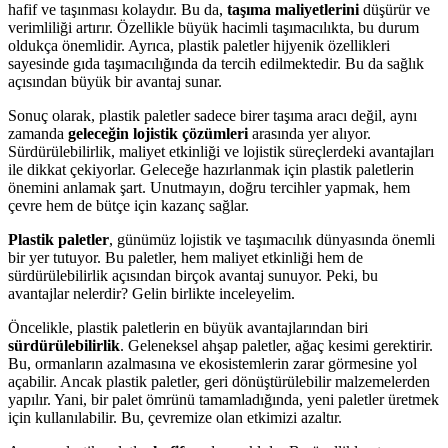
hafif ve taşınması kolaydır. Bu da,
taşıma maliyetlerini
düşürür ve
verimliliği artırır. Özellikle büyük hacimli taşımacılıkta, bu durum
oldukça önemlidir. Ayrıca, plastik paletler hijyenik özellikleri
sayesinde gıda taşımacılığında da tercih edilmektedir. Bu da sağlık
açısından büyük bir avantaj sunar.
Sonuç olarak, plastik paletler sadece birer taşıma aracı değil, aynı
zamanda
geleceğin lojistik çözümleri
arasında yer alıyor.
Sürdürülebilirlik, maliyet etkinliği ve lojistik süreçlerdeki avantajları
ile dikkat çekiyorlar. Geleceğe hazırlanmak için plastik paletlerin
önemini anlamak şart. Unutmayın, doğru tercihler yapmak, hem
çevre hem de bütçe için kazanç sağlar.
Plastik paletler
, günümüz lojistik ve taşımacılık dünyasında önemli
bir yer tutuyor. Bu paletler, hem maliyet etkinliği hem de
sürdürülebilirlik açısından birçok avantaj sunuyor. Peki, bu
avantajlar nelerdir? Gelin birlikte inceleyelim.
Öncelikle, plastik paletlerin en büyük avantajlarından biri
sürdürülebilirlik
. Geleneksel ahşap paletler, ağaç kesimi gerektirir.
Bu, ormanların azalmasına ve ekosistemlerin zarar görmesine yol
açabilir. Ancak plastik paletler, geri dönüştürülebilir malzemelerden
yapılır. Yani, bir palet ömrünü tamamladığında, yeni paletler üretmek
için kullanılabilir. Bu, çevremize olan etkimizi azaltır.