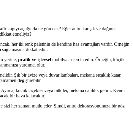
isafir kapıyı açtığında ne görecek? Eğer antre karışık ve dağınık
 dikkat etmeliyiz?
ncak, her iki renk paletinin de kendine has avantajları vardır. Örneğin,
m sağlamasına dikkat edin.
un yerine,
pratik ve işlevsel
mobilyalar tercih edin. Örneğin, küçük
llanmanıza yardımcı olur.
melidir. Şık bir avize veya duvar lambaları, mekana sıcaklık katar.
amamen değiştirebilir.
. Ayrıca, küçük çiçekler veya bitkiler, mekana canlılık getirir. Kendi
sıcak bir hava katacaktır.
 ve sizi her zaman mutlu eder. Şimdi, antre dekorasyonunuza bir göz