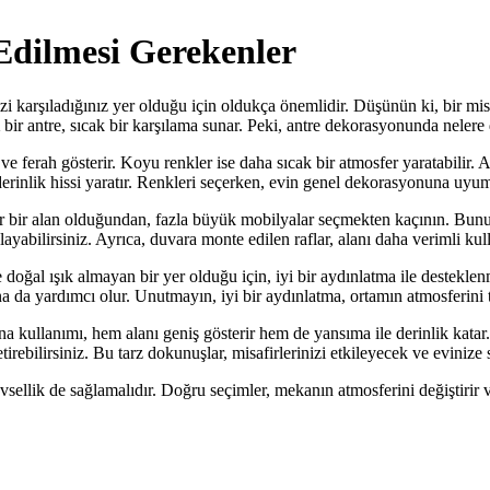
dilmesi Gerekenler
rinizi karşıladığınız yer olduğu için oldukça önemlidir. Düşünün ki, bir m
bir antre, sıcak bir karşılama sunar. Peki, antre dekorasyonunda nelere
e ferah gösterir. Koyu renkler ise daha sıcak bir atmosfer yaratabilir. A
erinlik hissi yaratır. Renkleri seçerken, evin genel dekorasyonuna uyu
 dar bir alan olduğundan, fazla büyük mobilyalar seçmekten kaçının. Bun
ayabilirsiniz. Ayrıca, duvara monte edilen raflar, alanı daha verimli ku
doğal ışık almayan bir yer olduğu için, iyi bir aydınlatma ile desteklen
 da yardımcı olur. Unutmayın, iyi bir aydınlatma, ortamın atmosferini t
yna kullanımı, hem alanı geniş gösterir hem de yansıma ile derinlik katar
tirebilirsiniz. Bu tarz dokunuşlar, misafirlerinizi etkileyecek ve evinize 
sellik de sağlamalıdır. Doğru seçimler, mekanın atmosferini değiştirir