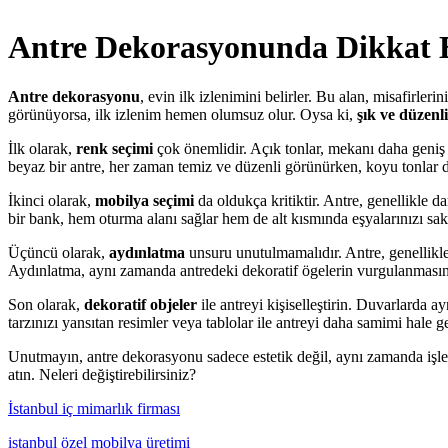
Antre Dekorasyonunda Dikkat E
Antre dekorasyonu
, evin ilk izlenimini belirler. Bu alan, misafirle
görünüyorsa, ilk izlenim hemen olumsuz olur. Oysa ki,
şık ve düzenli
İlk olarak,
renk seçimi
çok önemlidir. Açık tonlar, mekanı daha geniş v
beyaz bir antre, her zaman temiz ve düzenli görünürken, koyu tonlar d
İkinci olarak,
mobilya seçimi
da oldukça kritiktir. Antre, genellikle
bir bank, hem oturma alanı sağlar hem de alt kısmında eşyalarınızı sakl
Üçüncü olarak,
aydınlatma
unsuru unutulmamalıdır. Antre, genellikle 
Aydınlatma, aynı zamanda antredeki dekoratif ögelerin vurgulanmasına
Son olarak,
dekoratif objeler
ile antreyi kişiselleştirin. Duvarlarda a
tarzınızı yansıtan resimler veya tablolar ile antreyi daha samimi hale ge
Unutmayın, antre dekorasyonu sadece estetik değil, aynı zamanda işlev
atın. Neleri değiştirebilirsiniz?
İstanbul iç mimarlık firması
istanbul özel mobilya üretimi