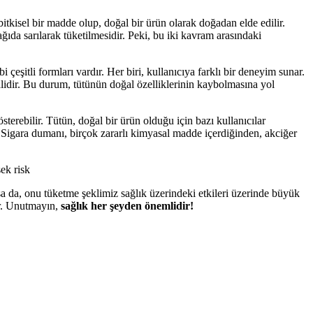
 bitkisel bir madde olup, doğal bir ürün olarak doğadan elde edilir.
ağıda sarılarak tüketilmesidir. Peki, bu iki kavram arasındaki
 çeşitli formları vardır. Her biri, kullanıcıya farklı bir deneyim sunar.
ş halidir. Bu durum, tütünün doğal özelliklerinin kaybolmasına yol
terebilir. Tütün, doğal bir ürün olduğu için bazı kullanıcılar
r. Sigara dumanı, birçok zararlı kimyasal madde içerdiğinden, akciğer
ek risk
sa da, onu tüketme şeklimiz sağlık üzerindeki etkileri üzerinde büyük
lir. Unutmayın,
sağlık her şeyden önemlidir!