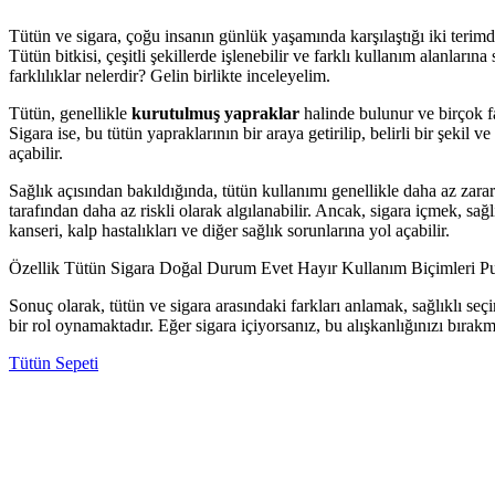
Tütün ve sigara, çoğu insanın günlük yaşamında karşılaştığı iki terim
Tütün bitkisi, çeşitli şekillerde işlenebilir ve farklı kullanım alanların
farklılıklar nelerdir? Gelin birlikte inceleyelim.
Tütün, genellikle
kurutulmuş yapraklar
halinde bulunur ve birçok far
Sigara ise, bu tütün yapraklarının bir araya getirilip, belirli bir şekil
açabilir.
Sağlık açısından bakıldığında, tütün kullanımı genellikle daha az zarar
tarafından daha az riskli olarak algılanabilir. Ancak, sigara içmek, s
kanseri, kalp hastalıkları ve diğer sağlık sorunlarına yol açabilir.
Özellik Tütün Sigara Doğal Durum Evet Hayır Kullanım Biçimleri Puro,
Sonuç olarak, tütün ve sigara arasındaki farkları anlamak, sağlıklı se
bir rol oynamaktadır. Eğer sigara içiyorsanız, bu alışkanlığınızı bıra
Tütün Sepeti