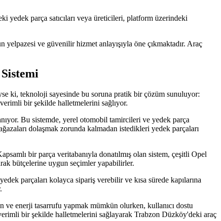
yedek parça satıcıları veya üreticileri, platform üzerindeki
n yelpazesi ve güvenilir hizmet anlayışıyla öne çıkmaktadır. Araç
 Sistemi
yse ki, teknoloji sayesinde bu soruna pratik bir çözüm sunuluyor:
rimli bir şekilde halletmelerini sağlıyor.
anıyor. Bu sistemde, yerel otomobil tamircileri ve yedek parça
mağazaları dolaşmak zorunda kalmadan istedikleri yedek parçaları
Kapsamlı bir parça veritabanıyla donatılmış olan sistem, çeşitli Opel
rarak bütçelerine uygun seçimler yapabilirler.
edek parçaları kolayca sipariş verebilir ve kısa sürede kapılarına
.
n ve enerji tasarrufu yapmak mümkün olurken, kullanıcı dostu
 verimli bir şekilde halletmelerini sağlayarak Trabzon Düzköy'deki araç