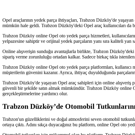
Opel araçlarının yedek parça ihtiyaçları, Trabzon Düzköy'de yaşayan oto
mümkün hale geldi. Trabzon Düzköy'deki Opel araç kullanıcıları da bu 
Trabzon Düzköy online Opel oto yedek parça hizmetleri, kullanıcıların a
yelpazesine sahiptir ve orijinal yedek parçaların yanı sıra kaliteli yan
Online alışverişin sunduğu avantajlarla birlikte, Trabzon Düzköy'deki
sipariş verme zorunluluğu ortadan kalkar. Sadece birkaç tıkla isteni
Trabzon Düzköy online Opel oto yedek parça platformları, kullanıcı mem
müşterilerin güvenini kazanır. Ayrıca, ihtiyaç duyulduğunda parçaların
Trabzon Düzköy'de yaşayan Opel araç sahipleri için online alışveriş p
güvenli bir şekilde satın almak mümkündür. Trabzon Düzköy online Opel
gerçekleştirmelerine yardımcı olur.
Trabzon Düzköy’de Otomobil Tutkunlarını
Trabzon'un güzelliklerini ve doğal atmosferini seven otomobil tutkunla
ortaya çıktı. Adını sıkça duyacağınız bu platform, online Opel oto yed
Otomobil tutkunları için mükemmel olan bu platform, Trabzon Düzköy'd