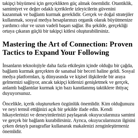
takipçi büyümesi için gerçeklikten güç almak önemlidir. Otantiklik,
samimiyet ve değer odaklı içeriklerle izleyicilerin güvenini
kazanmak ve bağlantı kurmak gereklidir. Gerçek ve doğal stratejiler
kullanmak, sosyal medya hesaplarınızı organik olarak büyütmenize
yardımcı olur ve uzun vadeli başarı sağlar. Bu şekilde, gerçekliği
ortaya çıkaran güçlü bir takipçi kitlesi oluşturabilirsiniz.
Mastering the Art of Connection: Proven
Tactics to Expand Your Following
İnsanların teknolojiyle daha fazla etkileşim içinde olduğu bir çağda,
bağlantı kurmak gerçekten de sanatsal bir beceri haline geldi. Sosyal
medya platformları, iş dünyasında ve kişisel ilişkilerde bir araya
gelmemizi sağlıyor, ancak takipçi kitlenizi genişletmek ve gerçek,
anlamlı bağlantılar kurmak için bazı kanıtlanmış taktiklere ihtiyaç
duyuyorsunuz.
Öncelikle, içerik oluştururken özgünlük önemlidir. Kim olduğunuzu
ve neyi temsil ettiğinizi açık bir şekilde ifade edin. Kendi
hikayelerinizi ve deneyimlerinizi paylaşarak okuyucularınıza samimi
ve gerçek bir bağlantı kurabilirsiniz. Ayrıca, okuyucularınızın ilgisini
çeken detaylı paragraflar kullanarak makalenizi zenginleştirmeniz
önemlidir.