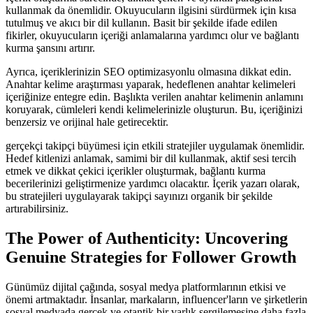
kullanmak da önemlidir. Okuyucuların ilgisini sürdürmek için kısa
tutulmuş ve akıcı bir dil kullanın. Basit bir şekilde ifade edilen
fikirler, okuyucuların içeriği anlamalarına yardımcı olur ve bağlantı
kurma şansını artırır.
Ayrıca, içeriklerinizin SEO optimizasyonlu olmasına dikkat edin.
Anahtar kelime araştırması yaparak, hedeflenen anahtar kelimeleri
içeriğinize entegre edin. Başlıkta verilen anahtar kelimenin anlamını
koruyarak, cümleleri kendi kelimelerinizle oluşturun. Bu, içeriğinizi
benzersiz ve orijinal hale getirecektir.
gerçekçi takipçi büyümesi için etkili stratejiler uygulamak önemlidir.
Hedef kitlenizi anlamak, samimi bir dil kullanmak, aktif sesi tercih
etmek ve dikkat çekici içerikler oluşturmak, bağlantı kurma
becerilerinizi geliştirmenize yardımcı olacaktır. İçerik yazarı olarak,
bu stratejileri uygulayarak takipçi sayınızı organik bir şekilde
artırabilirsiniz.
The Power of Authenticity: Uncovering
Genuine Strategies for Follower Growth
Günümüz dijital çağında, sosyal medya platformlarının etkisi ve
önemi artmaktadır. İnsanlar, markaların, influencer'ların ve şirketlerin
sosyal medyada gerçek ve otantik bir varlık sergilemesine daha fazla