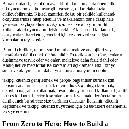
Buna ek olarak, resmi olmayan bir dil kullanmak da önemlidir.
Okuyucularınızla konuşur gibi yazarak, onları daha fazla
etkileyebilirsiniz. Kişisel zamirleri doğru bir şekilde kullanarak,
okuyucularınıza hitap edebilir ve makalenizin daha cazip hale
gelmesini sağlayabilirsiniz. Ayrıca, basit ve anlaşılır bir dil
kullanarak okuyucuların ilgisini çekin. Aktif bir dil kullanmak,
okuyuculara harekete geçmeleri için cesaret verir ve bağlantı
kurmalarını teşvik eder.
Bununla birlikte, retorik sorular kullanmak ve analojileri veya
metaforları dahil etmek de önemlidir. Retorik sorular okuyucuların
düşünmeye teşvik eder ve onları makaleye daha fazla dahil eder.
Analojiler ve metaforlar ise kavramları açıklamada etkili bir yol
sunar ve okuyucuların daha iyi anlamalarına yardımcı olur.
takipçi kitlenizi genişletmek ve gerçek bağlantılar kurmak için
iletişim sanatını ustalaştırmak önemlidir. Özgünlüğü korumak,
detaylı paragraflar kullanmak, resmi olmayan bir dil kullanmak, aktif
bir ses kullanmak, retorik sorular sormak ve analojileri/metaforları
dahil etmek bu süreçte size yardımcı olacaktır. İletişimin gücünü
keşfetmek ve takipçi kitlenizi büyütmek için bu taktikleri denemenizi
tavsiye ederim.
From Zero to Hero: How to Build a