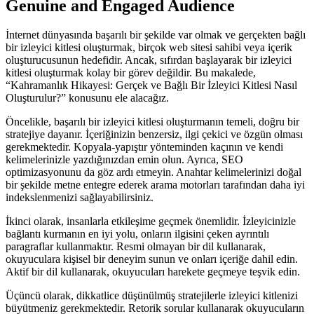
Genuine and Engaged Audience
İnternet dünyasında başarılı bir şekilde var olmak ve gerçekten bağlı
bir izleyici kitlesi oluşturmak, birçok web sitesi sahibi veya içerik
oluşturucusunun hedefidir. Ancak, sıfırdan başlayarak bir izleyici
kitlesi oluşturmak kolay bir görev değildir. Bu makalede,
“Kahramanlık Hikayesi: Gerçek ve Bağlı Bir İzleyici Kitlesi Nasıl
Oluşturulur?” konusunu ele alacağız.
Öncelikle, başarılı bir izleyici kitlesi oluşturmanın temeli, doğru bir
stratejiye dayanır. İçeriğinizin benzersiz, ilgi çekici ve özgün olması
gerekmektedir. Kopyala-yapıştır yönteminden kaçının ve kendi
kelimelerinizle yazdığınızdan emin olun. Ayrıca, SEO
optimizasyonunu da göz ardı etmeyin. Anahtar kelimelerinizi doğal
bir şekilde metne entegre ederek arama motorları tarafından daha iyi
indekslenmenizi sağlayabilirsiniz.
İkinci olarak, insanlarla etkileşime geçmek önemlidir. İzleyicinizle
bağlantı kurmanın en iyi yolu, onların ilgisini çeken ayrıntılı
paragraflar kullanmaktır. Resmi olmayan bir dil kullanarak,
okuyuculara kişisel bir deneyim sunun ve onları içeriğe dahil edin.
Aktif bir dil kullanarak, okuyucuları harekete geçmeye teşvik edin.
Üçüncü olarak, dikkatlice düşünülmüş stratejilerle izleyici kitlenizi
büyütmeniz gerekmektedir. Retorik sorular kullanarak okuyucuların