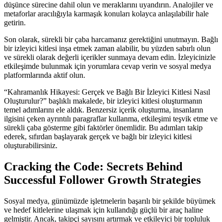
düşünce sürecine dahil olun ve meraklarını uyandırın. Analojiler ve
metaforlar aracılığıyla karmaşık konuları kolayca anlaşılabilir hale
getirin.
Son olarak, sürekli bir çaba harcamanız gerektiğini unutmayın. Bağlı
bir izleyici kitlesi inşa etmek zaman alabilir, bu yüzden sabırlı olun
ve sürekli olarak değerli içerikler sunmaya devam edin. İzleyicinizle
etkileşimde bulunmak için yorumlara cevap verin ve sosyal medya
platformlarında aktif olun.
“Kahramanlık Hikayesi: Gerçek ve Bağlı Bir İzleyici Kitlesi Nasıl
Oluşturulur?” başlıklı makalede, bir izleyici kitlesi oluşturmanın
temel adımlarını ele aldık. Benzersiz içerik oluşturma, insanların
ilgisini çeken ayrıntılı paragraflar kullanma, etkileşimi teşvik etme ve
sürekli çaba gösterme gibi faktörler önemlidir. Bu adımları takip
ederek, sıfırdan başlayarak gerçek ve bağlı bir izleyici kitlesi
oluşturabilirsiniz.
Cracking the Code: Secrets Behind
Successful Follower Growth Strategies
Sosyal medya, günümüzde işletmelerin başarılı bir şekilde büyümek
ve hedef kitlelerine ulaşmak için kullandığı güçlü bir araç haline
gelmiştir. Ancak, takipçi sayısını artırmak ve etkileyici bir topluluk