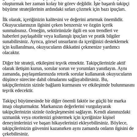
oluşturmak her zaman kolay bir görev değildir. İşte başarılı takipçi
büyüme stratejilerinin ardındaki sırları çözmek için bazı ipuçları.
İlk olarak, içeriğinizin kalitesini ve değerini artırmak önemlidir.
Okuyucularınızın ilgisini çeken benzersiz ve özgün içerik
sunmalısınız. Örneğin, sektörünüzle ilgili en son trendleri ve
haberleri paylaşabilir veya kullanışlı ipuçları ve pratik bilgiler
sunabilirsiniz. Ayrıca, görsel unsurların da içeriğinizi desteklemek
için kullanılması, okuyucuların dikkatini çekmenize yardımcı
olacaktır.
Diğer bir strateji, etkileşimi teşvik etmektir. Takipçilerinizle aktif
olarak iletişim kurun, sorular sorun ve yorumları yanıtlayın. Aynı
zamanda, paylaşımlarınızda retorik sorular kullanarak okuyucuların
düşünce sürecine dahil olmalarını sağlayabilirsiniz. Bu,
takipçilerinizin sizinle bağlantı kurmasını ve etkileşimde bulunmasını
teşvik edecektir.
Takipçi büyümesinde bir diğer önemli faktör ise güçlü bir marka
imajı oluşturmaktır. Markanızın değerlerini vurgulayarak
takipçilerinizin sizinle özdeşleşmesini sağlayın. Kendi alanınızdaki
uzmanlık veya otoritenizi göstermek için içeriğinize kişisel
deneyimlerinizi ve başarı hikayelerinizi ekleyebilirsiniz. Böylece,
takipçilerinizin güvenini kazanırken aynı zamanda onların ilgisini de
çekebilirsiniz.