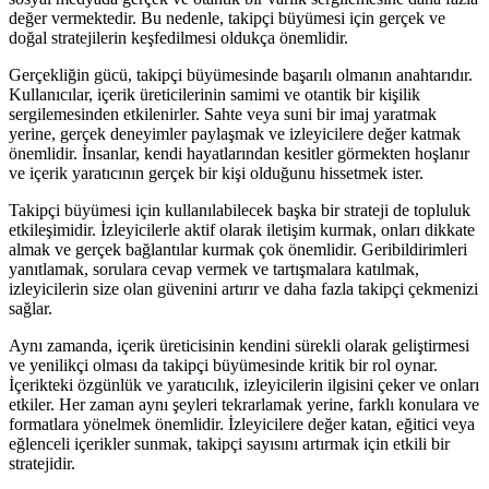
değer vermektedir. Bu nedenle, takipçi büyümesi için gerçek ve
doğal stratejilerin keşfedilmesi oldukça önemlidir.
Gerçekliğin gücü, takipçi büyümesinde başarılı olmanın anahtarıdır.
Kullanıcılar, içerik üreticilerinin samimi ve otantik bir kişilik
sergilemesinden etkilenirler. Sahte veya suni bir imaj yaratmak
yerine, gerçek deneyimler paylaşmak ve izleyicilere değer katmak
önemlidir. İnsanlar, kendi hayatlarından kesitler görmekten hoşlanır
ve içerik yaratıcının gerçek bir kişi olduğunu hissetmek ister.
Takipçi büyümesi için kullanılabilecek başka bir strateji de topluluk
etkileşimidir. İzleyicilerle aktif olarak iletişim kurmak, onları dikkate
almak ve gerçek bağlantılar kurmak çok önemlidir. Geribildirimleri
yanıtlamak, sorulara cevap vermek ve tartışmalara katılmak,
izleyicilerin size olan güvenini artırır ve daha fazla takipçi çekmenizi
sağlar.
Aynı zamanda, içerik üreticisinin kendini sürekli olarak geliştirmesi
ve yenilikçi olması da takipçi büyümesinde kritik bir rol oynar.
İçerikteki özgünlük ve yaratıcılık, izleyicilerin ilgisini çeker ve onları
etkiler. Her zaman aynı şeyleri tekrarlamak yerine, farklı konulara ve
formatlara yönelmek önemlidir. İzleyicilere değer katan, eğitici veya
eğlenceli içerikler sunmak, takipçi sayısını artırmak için etkili bir
stratejidir.