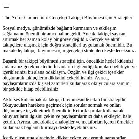
The Art of Connection: Gerçekçi Takipçi Büyümesi için Stratejiler
Sosyal medya, günümüzde bağlantı kurmanın ve etkileşim
sağlamanın önemli bir aracı haline geldi. Ancak, takipçi sayısını
artırmak her zaman kolay bir görev değildir. Gerçek ve aktif
takipçilere ulaşmak için doğru stratejileri uygulamak önemlidir. Bu
makalede, takipçi büyümesi için gerçekçi stratejileri keşfedeceksiniz.
Başarılı bir takipçi büyümesi stratejisi için, öncelikle hedef kitlenizi
anlamanız gerekmektedir. İnsanların ilgilendiği konuları belirleyin ve
içeriklerinizi bu alana odaklayın. Özgün ve ilgi çekici içerikler
oluşturarak takipçilerin dikkatini çekebilirsiniz. Ayrıca,
paylaşımlarınızda kişisel zamirleri kullanarak okuyuculara samimi
bir şekilde hitap edebilirsiniz.
Aktif ses kullanmak da takipçi büyümesinde etkili bir stratejidir.
Okuyucuları harekete geçirmek için sorular sormak ve onları
düşünmeye teşvik etmek önemlidir. Retorik sorular kullanarak
okuyucuların ilgisini çekin ve paylaşımlarınızı daha etkileyici hale
getirin. Ayrıca, anekdotlar, analogiler ve metaforları içeren örnekler
kullanarak bağlantı kurmayı destekleyebilirsiniz.
İçerik oluşturma sürecinde, dikkat çeken ve ayrıntılı paragraflar