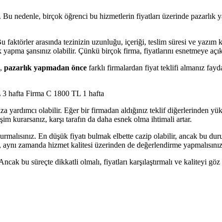
rur. Bu nedenle, birçok öğrenci bu hizmetlerin fiyatları üzerinde pazar
Bu faktörler arasında tezinizin uzunluğu, içeriği, teslim süresi ve yazım 
 yapma şansınız olabilir. Çünkü birçok firma, fiyatlarını esnetmeye açıkt
e,
pazarlık yapmadan önce
farklı firmalardan fiyat teklifi almanız fayda
 3 hafta Firma C 1800 TL 1 hafta
manıza yardımcı olabilir. Eğer bir firmadan aldığınız teklif diğerlerinden
işim kurarsanız, karşı tarafın da daha esnek olma ihtimali artar.
malısınız. En düşük fiyatı bulmak elbette cazip olabilir, ancak bu duru
, aynı zamanda hizmet kalitesi üzerinden de değerlendirme yapmalısınız
ak bu süreçte dikkatli olmalı, fiyatları karşılaştırmalı ve kaliteyi gö