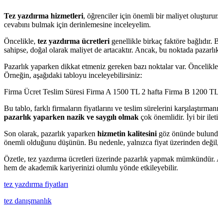
Tez yazdırma hizmetleri
, öğrenciler için önemli bir maliyet oluştu
cevabını bulmak için derinlemesine inceleyelim.
Öncelikle,
tez yazdırma ücretleri
genellikle birkaç faktöre bağlıdır. 
sahipse, doğal olarak maliyet de artacaktır. Ancak, bu noktada pazarlık
Pazarlık yaparken dikkat etmeniz gereken bazı noktalar var. Öncelikl
Örneğin, aşağıdaki tabloyu inceleyebilirsiniz:
Firma Ücret Teslim Süresi Firma A 1500 TL 2 hafta Firma B 1200 TL
Bu tablo, farklı firmaların fiyatlarını ve teslim sürelerini karşılaştır
pazarlık yaparken nazik ve saygılı olmak
çok önemlidir. İyi bir ilet
Son olarak, pazarlık yaparken
hizmetin kalitesini
göz önünde bulundur
önemli olduğunu düşünün. Bu nedenle, yalnızca fiyat üzerinden değil
Özetle, tez yazdırma ücretleri üzerinde pazarlık yapmak mümkündür. Anc
hem de akademik kariyerinizi olumlu yönde etkileyebilir.
tez yazdırma fiyatları
tez danışmanlık