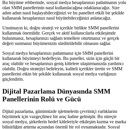
Bu büyüme rehberinde, sosyal medya hesaplarınızı patlatmanın yolu
olan SMM panellerinin nasıl kullanılacağına odaklanacağız. Size
adım adım nasıl başlayabileceğinizi ve bu panelleri etkili bir şekilde
kullanarak hesaplarınızı nasıl büyütebileceğinizi anlatacağız.
Unutmayın ki, doğru strateji ve içerikle birlikte SMM panellerini
kullanmak önemlidir. Gerçek ve aktif kullanıcılarla etkileşimde
bulunmanız, hesaplarınızı sağlam temellere oturtmanız ve gerçek
değeri sunmanız büyümenizin sürdürülebilir olmasını sağlar.
Sosyal medya hesaplarınızı patlatmanız için SMM panellerini
kullanarak büyümeyi hedefleyin. Bu paneller, sizin için güçlü bir
araç olabilir ve hesaplarınızı geniş kitlelere ulaştırmanızda yardımcı
olabilir. Doğru stratejiyi belirleyin, kaliteli içerikler üretin ve SMM
panellerini etkin bir şekilde kullanarak sosyal medya varlığınızı
güçlendirin.
Dijital Pazarlama Dünyasında SMM
Panellerinin Rolü ve Gücü
Dijital pazarlama, günümüzde işletmelerin çevrimiçi varlıklarını
büyütmek için vazgeçilmez bir araç haline gelmiştir. Bu süreçte
sosyal medya, şirketlerin hedef kitleleriyle etkileşim kurma ve marka
bilinirliğini artırma açısından önemli bir rol oynamaktadır. Sosyal