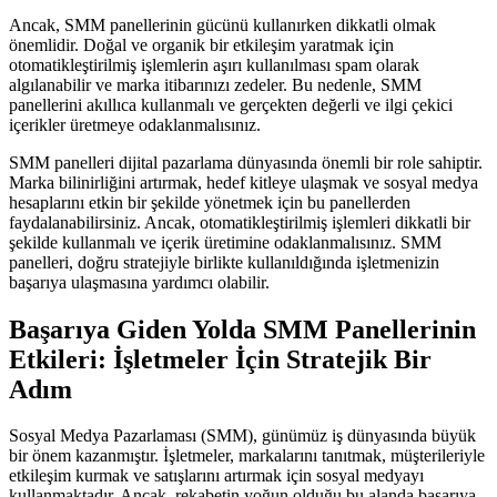
Ancak, SMM panellerinin gücünü kullanırken dikkatli olmak
önemlidir. Doğal ve organik bir etkileşim yaratmak için
otomatikleştirilmiş işlemlerin aşırı kullanılması spam olarak
algılanabilir ve marka itibarınızı zedeler. Bu nedenle, SMM
panellerini akıllıca kullanmalı ve gerçekten değerli ve ilgi çekici
içerikler üretmeye odaklanmalısınız.
SMM panelleri dijital pazarlama dünyasında önemli bir role sahiptir.
Marka bilinirliğini artırmak, hedef kitleye ulaşmak ve sosyal medya
hesaplarını etkin bir şekilde yönetmek için bu panellerden
faydalanabilirsiniz. Ancak, otomatikleştirilmiş işlemleri dikkatli bir
şekilde kullanmalı ve içerik üretimine odaklanmalısınız. SMM
panelleri, doğru stratejiyle birlikte kullanıldığında işletmenizin
başarıya ulaşmasına yardımcı olabilir.
Başarıya Giden Yolda SMM Panellerinin
Etkileri: İşletmeler İçin Stratejik Bir
Adım
Sosyal Medya Pazarlaması (SMM), günümüz iş dünyasında büyük
bir önem kazanmıştır. İşletmeler, markalarını tanıtmak, müşterileriyle
etkileşim kurmak ve satışlarını artırmak için sosyal medyayı
kullanmaktadır. Ancak, rekabetin yoğun olduğu bu alanda başarıya