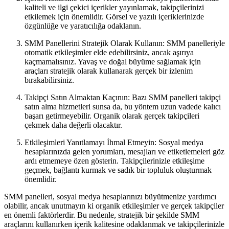
kaliteli ve ilgi çekici içerikler yayınlamak, takipçilerinizi
etkilemek için önemlidir. Görsel ve yazılı içeriklerinizde
özgünlüğe ve yaratıcılığa odaklanın.
SMM Panellerini Stratejik Olarak Kullanın: SMM panelleriyle
otomatik etkileşimler elde edebilirsiniz, ancak aşırıya
kaçmamalısınız. Yavaş ve doğal büyüme sağlamak için
araçları stratejik olarak kullanarak gerçek bir izlenim
bırakabilirsiniz.
Takipçi Satın Almaktan Kaçının: Bazı SMM panelleri takipçi
satın alma hizmetleri sunsa da, bu yöntem uzun vadede kalıcı
başarı getirmeyebilir. Organik olarak gerçek takipçileri
çekmek daha değerli olacaktır.
Etkileşimleri Yanıtlamayı İhmal Etmeyin: Sosyal medya
hesaplarınızda gelen yorumları, mesajları ve etiketlemeleri göz
ardı etmemeye özen gösterin. Takipçilerinizle etkileşime
geçmek, bağlantı kurmak ve sadık bir topluluk oluşturmak
önemlidir.
SMM panelleri, sosyal medya hesaplarınızı büyütmenize yardımcı
olabilir, ancak unutmayın ki organik etkileşimler ve gerçek takipçiler
en önemli faktörlerdir. Bu nedenle, stratejik bir şekilde SMM
araçlarını kullanırken içerik kalitesine odaklanmak ve takipçilerinizle