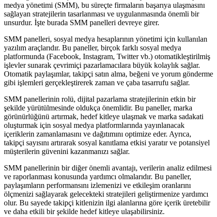
medya yönetimi (SMM), bu süreçte firmaların başarıya ulaşmasını
sağlayan stratejilerin tasarlanması ve uygulanmasında önemli bir
unsurdur. İşte burada SMM panelleri devreye girer.
SMM panelleri, sosyal medya hesaplarının yönetimi için kullanılan
yazılım araçlarıdır. Bu paneller, birçok farklı sosyal medya
platformunda (Facebook, Instagram, Twitter vb.) otomatikleştirilmiş
işlevler sunarak çevrimiçi pazarlamacılara büyük kolaylık sağlar.
Otomatik paylaşımlar, takipçi satın alma, beğeni ve yorum gönderme
gibi işlemleri gerçekleştirerek zaman ve çaba tasarrufu sağlar.
SMM panellerinin rolü, dijital pazarlama stratejilerinin etkin bir
şekilde yürütülmesinde oldukça önemlidir. Bu paneller, marka
görünürlüğünü artırmak, hedef kitleye ulaşmak ve marka sadakati
oluşturmak için sosyal medya platformlarında yayınlanacak
içeriklerin zamanlamasını ve dağıtımını optimize eder. Ayrıca,
takipçi sayısını artırarak sosyal kanıtlama etkisi yaratır ve potansiyel
müşterilerin güvenini kazanmanızı sağlar.
SMM panellerinin bir diğer önemli avantajı, verilerin analiz edilmesi
ve raporlanması konusunda yardımcı olmalarıdır. Bu paneller,
paylaşımların performansını izlemenizi ve etkileşim oranlarını
ölçmenizi sağlayarak gelecekteki stratejileri geliştirmenize yardımcı
olur. Bu sayede takipçi kitlenizin ilgi alanlarına göre içerik üretebilir
ve daha etkili bir şekilde hedef kitleye ulaşabilirsiniz.