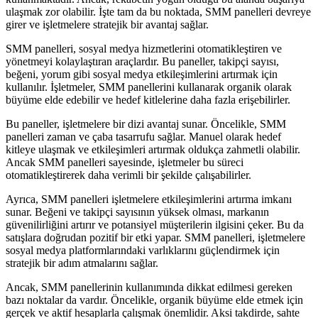
ulaşmak zor olabilir. İşte tam da bu noktada, SMM panelleri devreye
girer ve işletmelere stratejik bir avantaj sağlar.
SMM panelleri, sosyal medya hizmetlerini otomatikleştiren ve
yönetmeyi kolaylaştıran araçlardır. Bu paneller, takipçi sayısı,
beğeni, yorum gibi sosyal medya etkileşimlerini artırmak için
kullanılır. İşletmeler, SMM panellerini kullanarak organik olarak
büyüme elde edebilir ve hedef kitlelerine daha fazla erişebilirler.
Bu paneller, işletmelere bir dizi avantaj sunar. Öncelikle, SMM
panelleri zaman ve çaba tasarrufu sağlar. Manuel olarak hedef
kitleye ulaşmak ve etkileşimleri artırmak oldukça zahmetli olabilir.
Ancak SMM panelleri sayesinde, işletmeler bu süreci
otomatikleştirerek daha verimli bir şekilde çalışabilirler.
Ayrıca, SMM panelleri işletmelere etkileşimlerini artırma imkanı
sunar. Beğeni ve takipçi sayısının yüksek olması, markanın
güvenilirliğini artırır ve potansiyel müşterilerin ilgisini çeker. Bu da
satışlara doğrudan pozitif bir etki yapar. SMM panelleri, işletmelere
sosyal medya platformlarındaki varlıklarını güçlendirmek için
stratejik bir adım atmalarını sağlar.
Ancak, SMM panellerinin kullanımında dikkat edilmesi gereken
bazı noktalar da vardır. Öncelikle, organik büyüme elde etmek için
gerçek ve aktif hesaplarla çalışmak önemlidir. Aksi takdirde, sahte