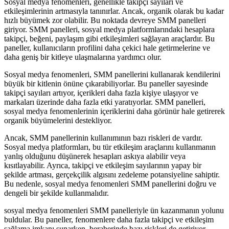
Sosyal medya fenomenleri, genellikle takipçi sayıları ve
etkileşimlerinin artmasıyla tanınırlar. Ancak, organik olarak bu kadar
hızlı büyümek zor olabilir. Bu noktada devreye SMM panelleri
giriyor. SMM panelleri, sosyal medya platformlarındaki hesaplara
takipçi, beğeni, paylaşım gibi etkileşimleri sağlayan araçlardır. Bu
paneller, kullanıcıların profilini daha çekici hale getirmelerine ve
daha geniş bir kitleye ulaşmalarına yardımcı olur.
Sosyal medya fenomenleri, SMM panellerini kullanarak kendilerini
büyük bir kitlenin önüne çıkarabiliyorlar. Bu paneller sayesinde
takipçi sayıları artıyor, içerikleri daha fazla kişiye ulaşıyor ve
markaları üzerinde daha fazla etki yaratıyorlar. SMM panelleri,
sosyal medya fenomenlerinin içeriklerini daha görünür hale getirerek
organik büyümelerini destekliyor.
Ancak, SMM panellerinin kullanımının bazı riskleri de vardır.
Sosyal medya platformları, bu tür etkileşim araçlarını kullanmanın
yanlış olduğunu düşünerek hesapları askıya alabilir veya
kısıtlayabilir. Ayrıca, takipçi ve etkileşim sayılarının yapay bir
şekilde artması, gerçekçilik algısını zedeleme potansiyeline sahiptir.
Bu nedenle, sosyal medya fenomenleri SMM panellerini doğru ve
dengeli bir şekilde kullanmalıdır.
sosyal medya fenomenleri SMM panelleriyle ün kazanmanın yolunu
buldular. Bu paneller, fenomenlere daha fazla takipçi ve etkileşim
sağlama imkanı sunarken, beraberinde bazı riskleri de getiriyor.