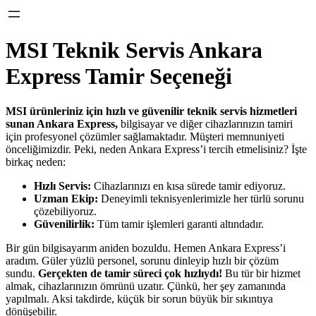
MSI Teknik Servis Ankara
Express Tamir Seçeneği
MSI ürünleriniz için hızlı ve güvenilir teknik servis hizmetleri
sunan Ankara Express,
bilgisayar ve diğer cihazlarınızın tamiri
için profesyonel çözümler sağlamaktadır. Müşteri memnuniyeti
önceliğimizdir. Peki, neden Ankara Express’i tercih etmelisiniz? İşte
birkaç neden:
Hızlı Servis:
Cihazlarınızı en kısa sürede tamir ediyoruz.
Uzman Ekip:
Deneyimli teknisyenlerimizle her türlü sorunu
çözebiliyoruz.
Güvenilirlik:
Tüm tamir işlemleri garanti altındadır.
Bir gün bilgisayarım aniden bozuldu. Hemen Ankara Express’i
aradım. Güler yüzlü personel, sorunu dinleyip hızlı bir çözüm
sundu.
Gerçekten de tamir süreci çok hızlıydı!
Bu tür bir hizmet
almak, cihazlarınızın ömrünü uzatır. Çünkü, her şey zamanında
yapılmalı. Aksi takdirde, küçük bir sorun büyük bir sıkıntıya
dönüşebilir.