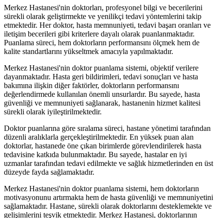
Merkez Hastanesi'nin doktorları, profesyonel bilgi ve becerilerini
sürekli olarak geliştirmekte ve yenilikçi tedavi yöntemlerini takip
etmektedir. Her doktor, hasta memnuniyeti, tedavi başarı oranları ve
iletişim becerileri gibi kriterlere dayalı olarak puanlanmaktadır.
Puanlama süreci, hem doktorların performansını ölçmek hem de
kalite standartlarını yükseltmek amacıyla yapılmaktadır.
Merkez Hastanesi'nin doktor puanlama sistemi, objektif verilere
dayanmaktadır. Hasta geri bildirimleri, tedavi sonuçları ve hasta
bakımına ilişkin diğer faktörler, doktorların performansını
değerlendirmede kullanılan önemli unsurlardır. Bu sayede, hasta
güvenliği ve memnuniyeti sağlanarak, hastanenin hizmet kalitesi
sürekli olarak iyileştirilmektedir.
Doktor puanlarına göre sıralama süreci, hastane yönetimi tarafından
düzenli aralıklarla gerçekleştirilmektedir. En yüksek puan alan
doktorlar, hastanede öne çıkan birimlerde görevlendirilerek hasta
tedavisine katkıda bulunmaktadır. Bu sayede, hastalar en iyi
uzmanlar tarafından tedavi edilmekte ve sağlık hizmetlerinden en üst
düzeyde fayda sağlamaktadır.
Merkez Hastanesi'nin doktor puanlama sistemi, hem doktorların
motivasyonunu artırmakta hem de hasta güvenliği ve memnuniyetini
sağlamaktadır. Hastane, sürekli olarak doktorlarını desteklemekte ve
gelişimlerini teşvik etmektedir. Merkez Hastanesi, doktorlarının