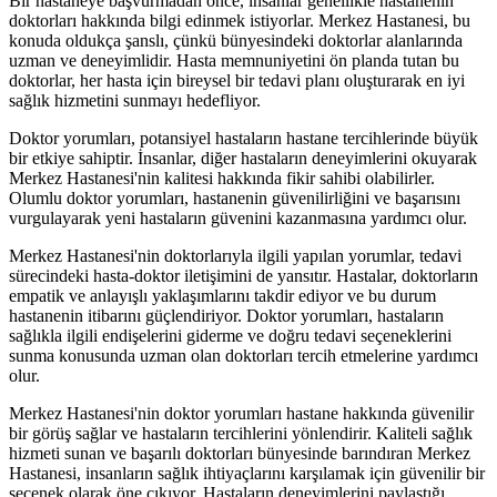
Bir hastaneye başvurmadan önce, insanlar genellikle hastanenin
doktorları hakkında bilgi edinmek istiyorlar. Merkez Hastanesi, bu
konuda oldukça şanslı, çünkü bünyesindeki doktorlar alanlarında
uzman ve deneyimlidir. Hasta memnuniyetini ön planda tutan bu
doktorlar, her hasta için bireysel bir tedavi planı oluşturarak en iyi
sağlık hizmetini sunmayı hedefliyor.
Doktor yorumları, potansiyel hastaların hastane tercihlerinde büyük
bir etkiye sahiptir. İnsanlar, diğer hastaların deneyimlerini okuyarak
Merkez Hastanesi'nin kalitesi hakkında fikir sahibi olabilirler.
Olumlu doktor yorumları, hastanenin güvenilirliğini ve başarısını
vurgulayarak yeni hastaların güvenini kazanmasına yardımcı olur.
Merkez Hastanesi'nin doktorlarıyla ilgili yapılan yorumlar, tedavi
sürecindeki hasta-doktor iletişimini de yansıtır. Hastalar, doktorların
empatik ve anlayışlı yaklaşımlarını takdir ediyor ve bu durum
hastanenin itibarını güçlendiriyor. Doktor yorumları, hastaların
sağlıkla ilgili endişelerini giderme ve doğru tedavi seçeneklerini
sunma konusunda uzman olan doktorları tercih etmelerine yardımcı
olur.
Merkez Hastanesi'nin doktor yorumları hastane hakkında güvenilir
bir görüş sağlar ve hastaların tercihlerini yönlendirir. Kaliteli sağlık
hizmeti sunan ve başarılı doktorları bünyesinde barındıran Merkez
Hastanesi, insanların sağlık ihtiyaçlarını karşılamak için güvenilir bir
seçenek olarak öne çıkıyor. Hastaların deneyimlerini paylaştığı