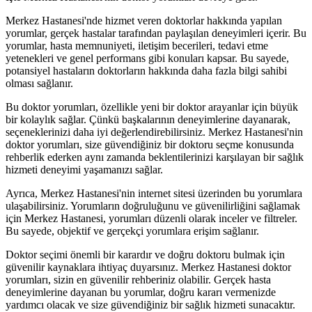
Merkez Hastanesi'nde hizmet veren doktorlar hakkında yapılan
yorumlar, gerçek hastalar tarafından paylaşılan deneyimleri içerir. Bu
yorumlar, hasta memnuniyeti, iletişim becerileri, tedavi etme
yetenekleri ve genel performans gibi konuları kapsar. Bu sayede,
potansiyel hastaların doktorların hakkında daha fazla bilgi sahibi
olması sağlanır.
Bu doktor yorumları, özellikle yeni bir doktor arayanlar için büyük
bir kolaylık sağlar. Çünkü başkalarının deneyimlerine dayanarak,
seçeneklerinizi daha iyi değerlendirebilirsiniz. Merkez Hastanesi'nin
doktor yorumları, size güvendiğiniz bir doktoru seçme konusunda
rehberlik ederken aynı zamanda beklentilerinizi karşılayan bir sağlık
hizmeti deneyimi yaşamanızı sağlar.
Ayrıca, Merkez Hastanesi'nin internet sitesi üzerinden bu yorumlara
ulaşabilirsiniz. Yorumların doğruluğunu ve güvenilirliğini sağlamak
için Merkez Hastanesi, yorumları düzenli olarak inceler ve filtreler.
Bu sayede, objektif ve gerçekçi yorumlara erişim sağlanır.
Doktor seçimi önemli bir karardır ve doğru doktoru bulmak için
güvenilir kaynaklara ihtiyaç duyarsınız. Merkez Hastanesi doktor
yorumları, sizin en güvenilir rehberiniz olabilir. Gerçek hasta
deneyimlerine dayanan bu yorumlar, doğru kararı vermenizde
yardımcı olacak ve size güvendiğiniz bir sağlık hizmeti sunacaktır.