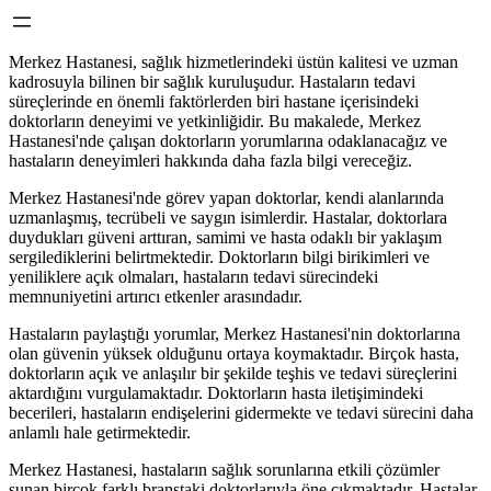
Merkez Hastanesi, sağlık hizmetlerindeki üstün kalitesi ve uzman
kadrosuyla bilinen bir sağlık kuruluşudur. Hastaların tedavi
süreçlerinde en önemli faktörlerden biri hastane içerisindeki
doktorların deneyimi ve yetkinliğidir. Bu makalede, Merkez
Hastanesi'nde çalışan doktorların yorumlarına odaklanacağız ve
hastaların deneyimleri hakkında daha fazla bilgi vereceğiz.
Merkez Hastanesi'nde görev yapan doktorlar, kendi alanlarında
uzmanlaşmış, tecrübeli ve saygın isimlerdir. Hastalar, doktorlara
duydukları güveni arttıran, samimi ve hasta odaklı bir yaklaşım
sergilediklerini belirtmektedir. Doktorların bilgi birikimleri ve
yeniliklere açık olmaları, hastaların tedavi sürecindeki
memnuniyetini artırıcı etkenler arasındadır.
Hastaların paylaştığı yorumlar, Merkez Hastanesi'nin doktorlarına
olan güvenin yüksek olduğunu ortaya koymaktadır. Birçok hasta,
doktorların açık ve anlaşılır bir şekilde teşhis ve tedavi süreçlerini
aktardığını vurgulamaktadır. Doktorların hasta iletişimindeki
becerileri, hastaların endişelerini gidermekte ve tedavi sürecini daha
anlamlı hale getirmektedir.
Merkez Hastanesi, hastaların sağlık sorunlarına etkili çözümler
sunan birçok farklı branştaki doktorlarıyla öne çıkmaktadır. Hastalar,