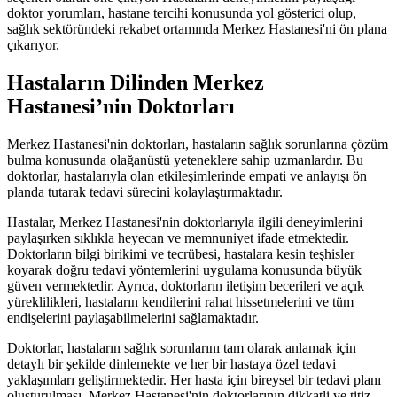
doktor yorumları, hastane tercihi konusunda yol gösterici olup,
sağlık sektöründeki rekabet ortamında Merkez Hastanesi'ni ön plana
çıkarıyor.
Hastaların Dilinden Merkez
Hastanesi’nin Doktorları
Merkez Hastanesi'nin doktorları, hastaların sağlık sorunlarına çözüm
bulma konusunda olağanüstü yeteneklere sahip uzmanlardır. Bu
doktorlar, hastalarıyla olan etkileşimlerinde empati ve anlayışı ön
planda tutarak tedavi sürecini kolaylaştırmaktadır.
Hastalar, Merkez Hastanesi'nin doktorlarıyla ilgili deneyimlerini
paylaşırken sıklıkla heyecan ve memnuniyet ifade etmektedir.
Doktorların bilgi birikimi ve tecrübesi, hastalara kesin teşhisler
koyarak doğru tedavi yöntemlerini uygulama konusunda büyük
güven vermektedir. Ayrıca, doktorların iletişim becerileri ve açık
yüreklilikleri, hastaların kendilerini rahat hissetmelerini ve tüm
endişelerini paylaşabilmelerini sağlamaktadır.
Doktorlar, hastaların sağlık sorunlarını tam olarak anlamak için
detaylı bir şekilde dinlemekte ve her bir hastaya özel tedavi
yaklaşımları geliştirmektedir. Her hasta için bireysel bir tedavi planı
oluşturulması, Merkez Hastanesi'nin doktorlarının dikkatli ve titiz