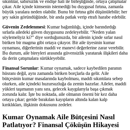
sıkıntılar, sabırsızlık ve endişe hali ile birleştiğinde, ortaya çatışmalar
çıkar. Aile içinde kimsenin istemediği bu duygusal fırtına, zamanla
büyük yaralara neden olabilir. Bunu bir fırtına gibi düşünülebilir; her
şey sakin göründüğünde, bir anda patlak verip etrafı harabe edebilir.
Güvenin Zedelenmesi
: Kumar bağımlılığı, içinde barındırdığı
sırlarla ailedeki güven duygusunu zedeleyebilir. “Neden yalan
söylemeliyiz ki?” diye sorduğunuzda, bir ailenin içinde sırlar nasıl
biriken bir magma gibi ortaya çıkıyor. Bir aile üyesinin kumar
oynaması, diğerlerinin maddi ve manevi değerlerine zarar verebilir.
Bu durum, aile bireyleri arasında güvensizlik yaratarak ilişkileri daha
da derin çatışmalara sürükleyebilir.
Finansal Sorunlar
: Kumar oynamak, sadece kaybedilen paranın
hüsranı değil, aynı zamanda biriken borçlarla da gelir. Aile
bütçesinin kumar masalarında kaybolması, maddi sıkıntılara sebep
olurken, aile içindeki huzursuzluğa da zemin hazırlar. Aileler, maddi
yükleri taşımanın yanı sıra, gelecek kaygılarıyla başa çıkmak
zorunda kalır. İşte bu noktada, aile olmanın önemi bir kez daha
ortaya çıkar; geride bırakılan kayıpların altında kalan kalp
kırıklıkları, ilişkinin dokusunu zedeler.
Kumar Oynamak Aile Bütçesini Nasıl
Patlatıyor? Finansal Çöküşün Hikayesi