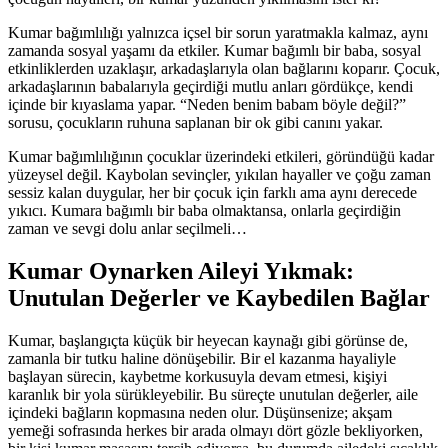
Kumar bağımlılığı yalnızca içsel bir sorun yaratmakla kalmaz, aynı
zamanda sosyal yaşamı da etkiler. Kumar bağımlı bir baba, sosyal
etkinliklerden uzaklaşır, arkadaşlarıyla olan bağlarını koparır. Çocuk,
arkadaşlarının babalarıyla geçirdiği mutlu anları gördükçe, kendi
içinde bir kıyaslama yapar. “Neden benim babam böyle değil?”
sorusu, çocukların ruhuna saplanan bir ok gibi canını yakar.
Kumar bağımlılığının çocuklar üzerindeki etkileri, göründüğü kadar
yüzeysel değil. Kaybolan sevinçler, yıkılan hayaller ve çoğu zaman
sessiz kalan duygular, her bir çocuk için farklı ama aynı derecede
yıkıcı. Kumara bağımlı bir baba olmaktansa, onlarla geçirdiğin
zaman ve sevgi dolu anlar seçilmeli…
Kumar Oynarken Aileyi Yıkmak:
Unutulan Değerler ve Kaybedilen Bağlar
Kumar, başlangıçta küçük bir heyecan kaynağı gibi görünse de,
zamanla bir tutku haline dönüşebilir. Bir el kazanma hayaliyle
başlayan sürecin, kaybetme korkusuyla devam etmesi, kişiyi
karanlık bir yola sürükleyebilir. Bu süreçte unutulan değerler, aile
içindeki bağların kopmasına neden olur. Düşünsenize; akşam
yemeği sofrasında herkes bir arada olmayı dört gözle bekliyorken,