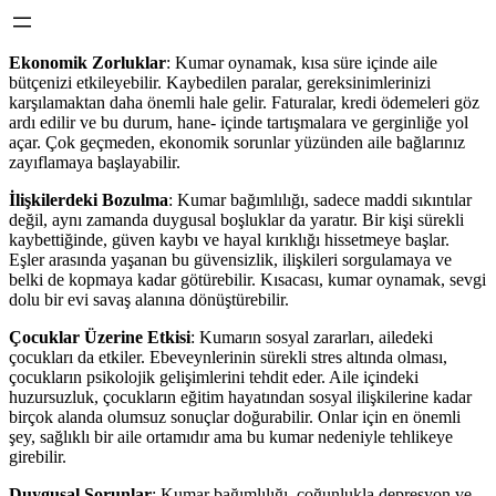
Ekonomik Zorluklar
: Kumar oynamak, kısa süre içinde aile
bütçenizi etkileyebilir. Kaybedilen paralar, gereksinimlerinizi
karşılamaktan daha önemli hale gelir. Faturalar, kredi ödemeleri göz
ardı edilir ve bu durum, hane­- içinde tartışmalara ve gerginliğe yol
açar. Çok geçmeden, ekonomik sorunlar yüzünden aile bağlarınız
zayıflamaya başlayabilir.
İlişkilerdeki Bozulma
: Kumar bağımlılığı, sadece maddi sıkıntılar
değil, aynı zamanda duygusal boşluklar da yaratır. Bir kişi sürekli
kaybettiğinde, güven kaybı ve hayal kırıklığı hissetmeye başlar.
Eşler arasında yaşanan bu güvensizlik, ilişkileri sorgulamaya ve
belki de kopmaya kadar götürebilir. Kısacası, kumar oynamak, sevgi
dolu bir evi savaş alanına dönüştürebilir.
Çocuklar Üzerine Etkisi
: Kumarın sosyal zararları, ailedeki
çocukları da etkiler. Ebeveynlerinin sürekli stres altında olması,
çocukların psikolojik gelişimlerini tehdit eder. Aile içindeki
huzursuzluk, çocukların eğitim hayatından sosyal ilişkilerine kadar
birçok alanda olumsuz sonuçlar doğurabilir. Onlar için en önemli
şey, sağlıklı bir aile ortamıdır ama bu kumar nedeniyle tehlikeye
girebilir.
Duygusal Sorunlar
: Kumar bağımlılığı, çoğunlukla depresyon ve