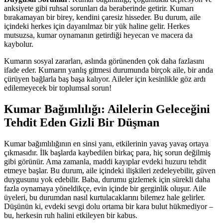
anksiyete gibi ruhsal sorunları da beraberinde getirir. Kumarı
bırakamayan bir birey, kendini çaresiz hisseder. Bu durum, aile
içindeki herkes için dayanılmaz bir yük haline gelir. Herkes
mutsuzsa, kumar oynamanın getirdiği heyecan ve macera da
kaybolur.
Kumarın sosyal zararları, aslında görünenden çok daha fazlasını
ifade eder. Kumarın yanlış gitmesi durumunda birçok aile, bir anda
çürüyen bağlarla baş başa kalıyor. Aileler için kesinlikle göz ardı
edilemeyecek bir toplumsal sorun!
Kumar Bağımlılığı: Ailelerin Geleceğini
Tehdit Eden Gizli Bir Düşman
Kumar bağımlılığının en sinsi yanı, etkilerinin yavaş yavaş ortaya
çıkmasıdır. İlk başlarda kaybedilen birkaç para, hiç sorun değilmiş
gibi görünür. Ama zamanla, maddi kayıplar evdeki huzuru tehdit
etmeye başlar. Bu durum, aile içindeki ilişkileri zedeleyebilir, güven
duygusunu yok edebilir. Baba, durumu gizlemek için sürekli daha
fazla oynamaya yöneldikçe, evin içinde bir gerginlik oluşur. Aile
üyeleri, bu durumdan nasıl kurtulacaklarını bilemez hale gelirler.
Düşünün ki, evdeki sevgi dolu ortama bir kara bulut hükmediyor –
bu, herkesin ruh halini etkileyen bir kabus.