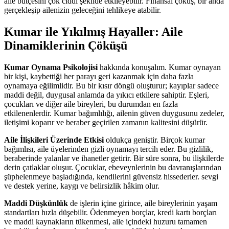
aile bütçesini çok ciddi şekilde etkileyebilir. Finansal çöküş, bir anda
gerçekleşip ailenizin geleceğini tehlikeye atabilir.
Kumar ile Yıkılmış Hayaller: Aile
Dinamiklerinin Çöküşü
Kumar Oynama Psikolojisi
hakkında konuşalım. Kumar oynayan
bir kişi, kaybettiği her parayı geri kazanmak için daha fazla
oynamaya eğilimlidir. Bu bir kısır döngü oluşturur; kayıplar sadece
maddi değil, duygusal anlamda da yıkıcı etkilere sahiptir. Eşleri,
çocukları ve diğer aile bireyleri, bu durumdan en fazla
etkilenenlerdir. Kumar bağımlılığı, ailenin güven duygusunu zedeler,
iletişimi koparır ve beraber geçirilen zamanın kalitesini düşürür.
Aile İlişkileri Üzerinde Etkisi
oldukça geniştir. Birçok kumar
bağımlısı, aile üyelerinden gizli oynamayı tercih eder. Bu gizlilik,
beraberinde yalanlar ve ihanetler getirir. Bir süre sonra, bu ilişkilerde
derin çatlaklar oluşur. Çocuklar, ebeveynlerinin bu davranışlarından
şüphelenmeye başladığında, kendilerini güvensiz hissederler. sevgi
ve destek yerine, kaygı ve belirsizlik hâkim olur.
Maddi Düşkünlük
de işlerin içine girince, aile bireylerinin yaşam
standartları hızla düşebilir. Ödenmeyen borçlar, kredi kartı borçları
ve maddi kaynakların tükenmesi, aile içindeki huzuru tamamen