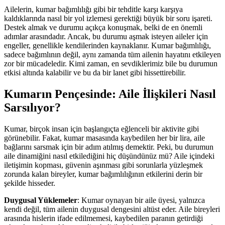
Ailelerin, kumar bağımlılığı gibi bir tehditle karşı karşıya
kaldıklarında nasıl bir yol izlemesi gerektiği büyük bir soru işareti.
Destek almak ve durumu açıkça konuşmak, belki de en önemli
adımlar arasındadır. Ancak, bu durumu aşmak isteyen aileler için
engeller, genellikle kendilerinden kaynaklanır. Kumar bağımlılığı,
sadece bağımlının değil, aynı zamanda tüm ailenin hayatını etkileyen
zor bir mücadeledir. Kimi zaman, en sevdiklerimiz bile bu durumun
etkisi altında kalabilir ve bu da bir lanet gibi hissettirebilir.
Kumarın Pençesinde: Aile İlişkileri Nasıl
Sarsılıyor?
Kumar, birçok insan için başlangıçta eğlenceli bir aktivite gibi
görünebilir. Fakat, kumar masasında kaybedilen her bir lira, aile
bağlarını sarsmak için bir adım atılmış demektir. Peki, bu durumun
aile dinamiğini nasıl etkilediğini hiç düşündünüz mü? Aile içindeki
iletişimin kopması, güvenin aşınması gibi sorunlarla yüzleşmek
zorunda kalan bireyler, kumar bağımlılığının etkilerini derin bir
şekilde hisseder.
Duygusal Yüklemeler
: Kumar oynayan bir aile üyesi, yalnızca
kendi değil, tüm ailenin duygusal dengesini altüst eder. Aile bireyleri
arasında hislerin ifade edilmemesi, kaybedilen paranın getirdiği