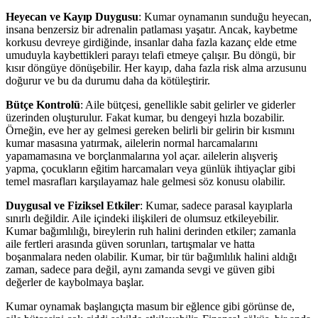
Heyecan ve Kayıp Duygusu
: Kumar oynamanın sunduğu heyecan,
insana benzersiz bir adrenalin patlaması yaşatır. Ancak, kaybetme
korkusu devreye girdiğinde, insanlar daha fazla kazanç elde etme
umuduyla kaybettikleri parayı telafi etmeye çalışır. Bu döngü, bir
kısır döngüye dönüşebilir. Her kayıp, daha fazla risk alma arzusunu
doğurur ve bu da durumu daha da kötüleştirir.
Bütçe Kontrolü
: Aile bütçesi, genellikle sabit gelirler ve giderler
üzerinden oluşturulur. Fakat kumar, bu dengeyi hızla bozabilir.
Örneğin, eve her ay gelmesi gereken belirli bir gelirin bir kısmını
kumar masasına yatırmak, ailelerin normal harcamalarını
yapamamasına ve borçlanmalarına yol açar. ailelerin alışveriş
yapma, çocukların eğitim harcamaları veya günlük ihtiyaçlar gibi
temel masrafları karşılayamaz hale gelmesi söz konusu olabilir.
Duygusal ve Fiziksel Etkiler
: Kumar, sadece parasal kayıplarla
sınırlı değildir. Aile içindeki ilişkileri de olumsuz etkileyebilir.
Kumar bağımlılığı, bireylerin ruh halini derinden etkiler; zamanla
aile fertleri arasında güven sorunları, tartışmalar ve hatta
boşanmalara neden olabilir. Kumar, bir tür bağımlılık halini aldığı
zaman, sadece para değil, aynı zamanda sevgi ve güven gibi
değerler de kaybolmaya başlar.
Kumar oynamak başlangıçta masum bir eğlence gibi görünse de,