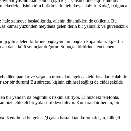
lk kayıplar yaşandıktan sonra, çoğu kişi “şansın döneceği” umuduyla
ekerlek, kişinin tüm birikimlerini tehlikeye atabilir. Kulağa çılgınca
 hale gelmeye başladığında, ailenin dinamikleri de etkilenir. Bu
? Oysa kumar yüzünden meydana gelen derin bir yalnızlık ve güvensizlik
ip gibi aileleri birbirine bağlayan tüm bağları koparabilir. Eğer bir
zaman daha kötü sonuçlar doğurur. Sonuçta, birbirine kenetlenen
bedilen paralar ve yaşanan travmalarla gelecekteki fırsatları çalabilir.
zor bir durum! Bu süreçte, kişinin zihinsel sağlığı da ciddi şekilde
 bir yandan da bağımlılık riskini artırıyor. Elimizdeki telefonla,
bizi tehlikeli bir yola sürükleyebiliyor. Kumara dair her an, bir
a. Kendimizi bu geleceği çalan hastalıktan korumak için, bilinçli