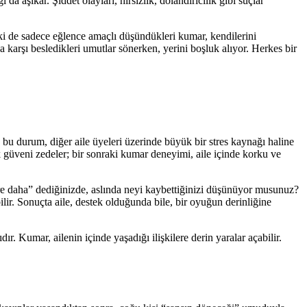
aşikar. Şiddet olayları, hırsızlık, dolandırıcılık gibi suçlar
lki de sadece eğlence amaçlı düşündükleri kumar, kendilerini
a karşı besledikleri umutlar sönerken, yerini boşluk alıyor. Herkes bir
 bu durum, diğer aile üyeleri üzerinde büyük bir stres kaynağı haline
 güveni zedeler; bir sonraki kumar deneyimi, aile içinde korku ve
ere daha” dediğinizde, aslında neyi kaybettiğinizi düşünüyor musunuz?
bilir. Sonuçta aile, destek olduğunda bile, bir oyuğun derinliğine
Kumar, ailenin içinde yaşadığı ilişkilere derin yaralar açabilir.