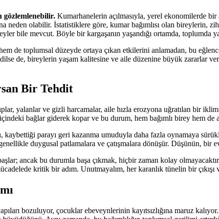
 gözlemlenebilir.
Kumarhanelerin açılmasıyla, yerel ekonomilerde bir a
na neden olabilir. İstatistiklere göre, kumar bağımlısı olan bireylerin, z
reyler bile mevcut. Böyle bir kargaşanın yaşandığı ortamda, toplumda ya
em de toplumsal düzeyde ortaya çıkan etkilerini anlamadan, bu eğlence 
dilse de, bireylerin yaşam kalitesine ve aile düzenine büyük zararlar ver
san Bir Tehdit
lar, yalanlar ve gizli harcamalar, aile hızla erozyona uğratılan bir iklim
çindeki bağlar giderek kopar ve bu durum, hem bağımlı birey hem de aile 
ı, kaybettiği parayı geri kazanma umuduyla daha fazla oynamaya sürüklen
, genellikle duygusal patlamalara ve çatışmalara dönüşür. Düşünün, bir ev
 başlar; ancak bu durumla başa çıkmak, hiçbir zaman kolay olmayacaktır. 
ücadelede kritik bir adım. Unutmayalım, her karanlık tünelin bir çıkışı
ımı
e yapıları bozuluyor, çocuklar ebeveynlerinin kayıtsızlığına maruz kalıyor