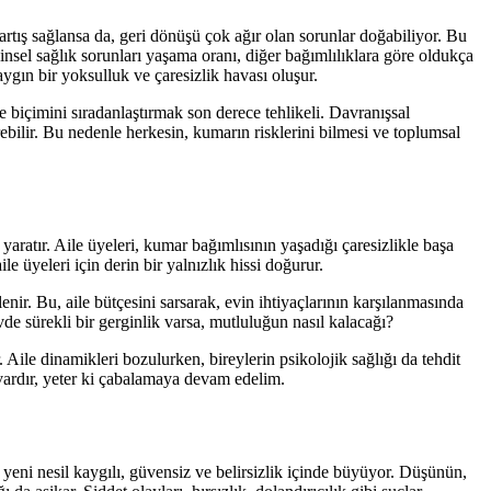
rtış sağlansa da, geri dönüşü çok ağır olan sorunlar doğabiliyor. Bu
ihinsel sağlık sorunları yaşama oranı, diğer bağımlılıklara göre oldukça
ygın bir yoksulluk ve çaresizlik havası oluşur.
biçimini sıradanlaştırmak son derece tehlikeli. Davranışsal
ebilir. Bu nedenle herkesin, kumarın risklerini bilmesi ve toplumsal
 yaratır. Aile üyeleri, kumar bağımlısının yaşadığı çaresizlikle başa
üyeleri için derin bir yalnızlık hissi doğurur.
ir. Bu, aile bütçesini sarsarak, evin ihtiyaçlarının karşılanmasında
de sürekli bir gerginlik varsa, mutluluğun nasıl kalacağı?
Aile dinamikleri bozulurken, bireylerin psikolojik sağlığı da tehdit
 vardır, yeter ki çabalamaya devam edelim.
. yeni nesil kaygılı, güvensiz ve belirsizlik içinde büyüyor. Düşünün,