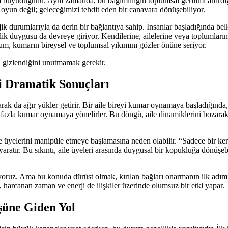
üyüdüğünü. Aynı zamanda, bu bağımlılığın toplumsal gerilimi artırdığı da 
r oyun değil; geleceğimizi tehdit eden bir canavara dönüşebiliyor.
jik durumlarıyla da derin bir bağlantıya sahip. İnsanlar başladığında be
lik duygusu da devreye giriyor. Kendilerine, ailelerine veya toplumların
um, kumarın bireysel ve toplumsal yıkımını gözler önüne seriyor.
n gizlendiğini unutmamak gerekir.
i Dramatik Sonuçları
rak da ağır yükler getirir. Bir aile bireyi kumar oynamaya başladığında,
 fazla kumar oynamaya yönelirler. Bu döngü, aile dinamiklerini bozarak
le üyelerini manipüle etmeye başlamasına neden olabilir. “Sadece bir k
e yaratır. Bu sıkıntı, aile üyeleri arasında duygusal bir kopukluğa dönüşe
z. Ama bu konuda dürüst olmak, kırılan bağları onarmanın ilk adımıdır. 
, harcanan zaman ve enerji de ilişkiler üzerinde olumsuz bir etki yapar.
şüne Giden Yol