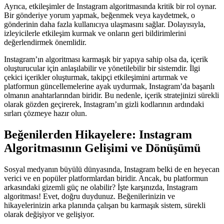
Ayrıca, etkileşimler de Instagram algoritmasında kritik bir rol oynar.
Bir gönderiye yorum yapmak, beğenmek veya kaydetmek, o
gönderinin daha fazla kullanıcıya ulaşmasını sağlar. Dolayısıyla,
izleyicilerle etkileşim kurmak ve onların geri bildirimlerini
değerlendirmek önemlidir.
Instagram’ın algoritması karmaşık bir yapıya sahip olsa da, içerik
oluşturucular için anlaşılabilir ve yönetilebilir bir sistemdir. İlgi
çekici içerikler oluşturmak, takipçi etkileşimini artırmak ve
platformun güncellemelerine ayak uydurmak, Instagram’da başarılı
olmanın anahtarlarından biridir. Bu nedenle, içerik stratejinizi sürekli
olarak gözden geçirerek, Instagram’ın gizli kodlarının ardındaki
sırları çözmeye hazır olun.
Beğenilerden Hikayelere: Instagram
Algoritmasının Gelişimi ve Dönüşümü
Sosyal medyanın büyülü dünyasında, Instagram belki de en heyecan
verici ve en popüler platformlardan biridir. Ancak, bu platformun
arkasındaki gizemli güç ne olabilir? İşte karşınızda, Instagram
algoritması! Evet, doğru duydunuz. Beğenilerinizin ve
hikayelerinizin arka planında çalışan bu karmaşık sistem, sürekli
olarak değişiyor ve gelişiyor.