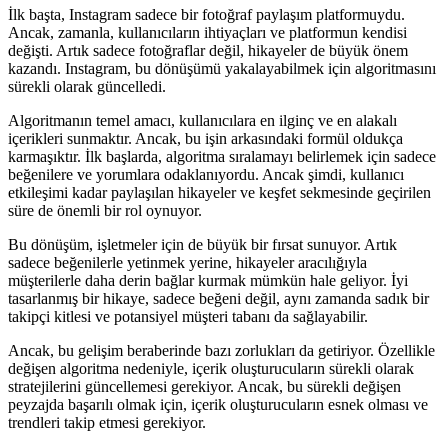
İlk başta, Instagram sadece bir fotoğraf paylaşım platformuydu.
Ancak, zamanla, kullanıcıların ihtiyaçları ve platformun kendisi
değişti. Artık sadece fotoğraflar değil, hikayeler de büyük önem
kazandı. Instagram, bu dönüşümü yakalayabilmek için algoritmasını
sürekli olarak güncelledi.
Algoritmanın temel amacı, kullanıcılara en ilginç ve en alakalı
içerikleri sunmaktır. Ancak, bu işin arkasındaki formül oldukça
karmaşıktır. İlk başlarda, algoritma sıralamayı belirlemek için sadece
beğenilere ve yorumlara odaklanıyordu. Ancak şimdi, kullanıcı
etkileşimi kadar paylaşılan hikayeler ve keşfet sekmesinde geçirilen
süre de önemli bir rol oynuyor.
Bu dönüşüm, işletmeler için de büyük bir fırsat sunuyor. Artık
sadece beğenilerle yetinmek yerine, hikayeler aracılığıyla
müşterilerle daha derin bağlar kurmak mümkün hale geliyor. İyi
tasarlanmış bir hikaye, sadece beğeni değil, aynı zamanda sadık bir
takipçi kitlesi ve potansiyel müşteri tabanı da sağlayabilir.
Ancak, bu gelişim beraberinde bazı zorlukları da getiriyor. Özellikle
değişen algoritma nedeniyle, içerik oluşturucuların sürekli olarak
stratejilerini güncellemesi gerekiyor. Ancak, bu sürekli değişen
peyzajda başarılı olmak için, içerik oluşturucuların esnek olması ve
trendleri takip etmesi gerekiyor.