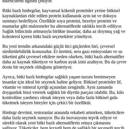
tüketicilerin ilgisini çekiyor.
Bitki bazlı hmbrgrlar, hayvansal kökenli proteinler yerine bitkisel
kaynaklardan elde edilen protein kullanarak aynı tat ve dokuyu
sunmayı hedefliyor. Özellikle soya proteini, bezelye proteini ve
mantarlar gibi malzemeler bu alternatiflerde sıklıkla tercih ediliyor.
Sağlık bilincinin artmasıyla birlikte insanlar, daha az doymuş yağ ve
kolesterol içeren bitki bazlı seçeneklere yöneliyor.
Bu yeni trendin arkasındaki güçlü itici güçlerden biri, çevresel
sürdürülebilirlik konusudur. Et üretimi, sera gazı emisyonları ve su
tüketimi gibi çevresel etkilere neden olurken, bitki bazlı alternatifler
daha az kaynak tüketiyor ve karbon ayak izini azaltıyor. Bu da çevre
dostu bir seçenek olduğunu gösteriyor.
Ayrıca, bitki bazlı hmbrgrlar sağlıklı yaşam tarzını benimseyen
insanlar için ideal bir seçenek haline geliyor. Bitkisel proteinler lif,
vitamin ve mineral içeriği açısından zengindir. Aynı zamanda
doygunluk hissi vererek sağlıklı bir diyetin parçası olabilir. Bu, kilo
kontrolüne yardımcı olmak isteyen veya daha fazla bitkisel gıda
tüketmek isteyen bireyler için çekici bir özelliktir.
Hmbrgr devrimi, restoranlar arasında rekabeti artırırken, tüketicilere
daha fazla seçenek sunuyor. Bu da inovasyonu teşvik ediyor ve
sürekli olarak yeni bitki bazlı alternatiflerin ortaya çıkmasını
sağlıyor. Tüketiciler, hem lezzetli hem de sağlıklı bir seçeneği tercih