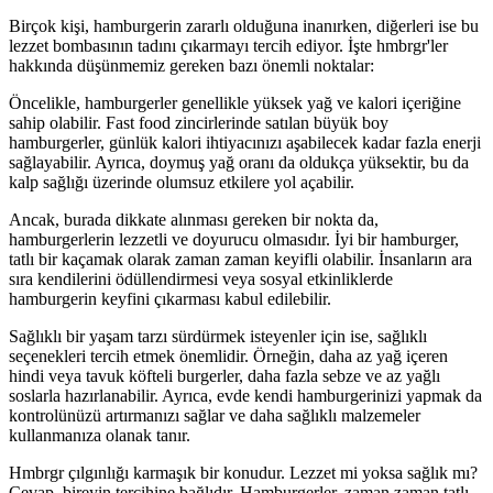
Birçok kişi, hamburgerin zararlı olduğuna inanırken, diğerleri ise bu
lezzet bombasının tadını çıkarmayı tercih ediyor. İşte hmbrgr'ler
hakkında düşünmemiz gereken bazı önemli noktalar:
Öncelikle, hamburgerler genellikle yüksek yağ ve kalori içeriğine
sahip olabilir. Fast food zincirlerinde satılan büyük boy
hamburgerler, günlük kalori ihtiyacınızı aşabilecek kadar fazla enerji
sağlayabilir. Ayrıca, doymuş yağ oranı da oldukça yüksektir, bu da
kalp sağlığı üzerinde olumsuz etkilere yol açabilir.
Ancak, burada dikkate alınması gereken bir nokta da,
hamburgerlerin lezzetli ve doyurucu olmasıdır. İyi bir hamburger,
tatlı bir kaçamak olarak zaman zaman keyifli olabilir. İnsanların ara
sıra kendilerini ödüllendirmesi veya sosyal etkinliklerde
hamburgerin keyfini çıkarması kabul edilebilir.
Sağlıklı bir yaşam tarzı sürdürmek isteyenler için ise, sağlıklı
seçenekleri tercih etmek önemlidir. Örneğin, daha az yağ içeren
hindi veya tavuk köfteli burgerler, daha fazla sebze ve az yağlı
soslarla hazırlanabilir. Ayrıca, evde kendi hamburgerinizi yapmak da
kontrolünüzü artırmanızı sağlar ve daha sağlıklı malzemeler
kullanmanıza olanak tanır.
Hmbrgr çılgınlığı karmaşık bir konudur. Lezzet mi yoksa sağlık mı?
Cevap, bireyin tercihine bağlıdır. Hamburgerler, zaman zaman tatlı