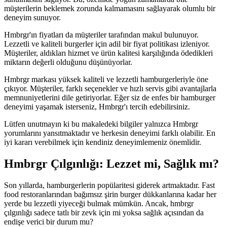
müşterilerin beklemek zorunda kalmamasını sağlayarak olumlu bir
deneyim sunuyor.
Hmbrgr'ın fiyatları da müşteriler tarafından makul bulunuyor.
Lezzetli ve kaliteli burgerler için adil bir fiyat politikası izleniyor.
Müşteriler, aldıkları hizmet ve ürün kalitesi karşılığında ödedikleri
miktarın değerli olduğunu düşünüyorlar.
Hmbrgr markası yüksek kaliteli ve lezzetli hamburgerleriyle öne
çıkıyor. Müşteriler, farklı seçenekler ve hızlı servis gibi avantajlarla
memnuniyetlerini dile getiriyorlar. Eğer siz de enfes bir hamburger
deneyimi yaşamak isterseniz, Hmbrgr'ı tercih edebilirsiniz.
Lütfen unutmayın ki bu makaledeki bilgiler yalnızca Hmbrgr
yorumlarını yansıtmaktadır ve herkesin deneyimi farklı olabilir. En
iyi kararı verebilmek için kendiniz deneyimlemeniz önemlidir.
Hmbrgr Çılgınlığı: Lezzet mi, Sağlık mı?
Son yıllarda, hamburgerlerin popülaritesi giderek artmaktadır. Fast
food restoranlarından bağımsız şirin burger dükkanlarına kadar her
yerde bu lezzetli yiyeceği bulmak mümkün. Ancak, hmbrgr
çılgınlığı sadece tatlı bir zevk için mi yoksa sağlık açısından da
endişe verici bir durum mu?