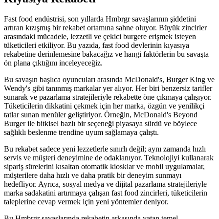
Fast food endüstrisi, son yıllarda Hmbrgr savaşlarının şiddetini
artıran kızışmış bir rekabet ortamına sahne oluyor. Büyük zincirler
arasındaki mücadele, lezzetli ve çekici burgere erişmek isteyen
tüketicileri etkiliyor. Bu yazıda, fast food devlerinin kıyasıya
rekabetine derinlemesine bakacağız ve hangi faktörlerin bu savaşta
ön plana çıktığını inceleyeceğiz.
Bu savaşın başlıca oyuncuları arasında McDonald's, Burger King ve
Wendy's gibi tanınmış markalar yer alıyor. Her biri benzersiz tarifler
sunarak ve pazarlama stratejileriyle rekabette öne çıkmaya çalışıyor.
Tüketicilerin dikkatini çekmek için her marka, özgün ve yenilikçi
tatlar sunan menüler geliştiriyor. Örneğin, McDonald's Beyond
Burger ile bitkisel bazlı bir seçeneği piyasaya sürdü ve böylece
sağlıklı beslenme trendine uyum sağlamaya çalıştı.
Bu rekabet sadece yeni lezzetlerle sınırlı değil; aynı zamanda hızlı
servis ve müşteri deneyimine de odaklanıyor. Teknolojiyi kullanarak
sipariş sürelerini kısaltan otomatik kiosklar ve mobil uygulamalar,
müşterilere daha hızlı ve daha pratik bir deneyim sunmayı
hedefliyor. Ayrıca, sosyal medya ve dijital pazarlama stratejileriyle
marka sadakatini artırmaya çalışan fast food zincirleri, tüketicilerin
taleplerine cevap vermek için yeni yöntemler deniyor.
Bu Hmbrgr savaşlarında rekabetin arkasında yatan temel