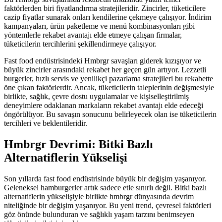
faktörlerden biri fiyatlandırma stratejileridir. Zincirler, tüketicilere
cazip fiyatlar sunarak onları kendilerine çekmeye çalışıyor. İndirim
kampanyaları, ürün paketleme ve menü kombinasyonları gibi
yöntemlerle rekabet avantajı elde etmeye çalışan firmalar,
tüketicilerin tercihlerini şekillendirmeye çalışıyor.
Fast food endüstrisindeki Hmbrgr savaşları giderek kızışıyor ve
büyük zincirler arasındaki rekabet her geçen gün artıyor. Lezzetli
burgerler, hızlı servis ve yenilikçi pazarlama stratejileri bu rekabette
öne çıkan faktörlerdir. Ancak, tüketicilerin taleplerinin değişmesiyle
birlikte, sağlık, çevre dostu uygulamalar ve kişiselleştirilmiş
deneyimlere odaklanan markaların rekabet avantajı elde edeceği
öngörülüyor. Bu savaşın sonucunu belirleyecek olan ise tüketicilerin
tercihleri ve beklentileridir.
Hmbrgr Devrimi: Bitki Bazlı
Alternatiflerin Yükselişi
Son yıllarda fast food endüstrisinde büyük bir değişim yaşanıyor.
Geleneksel hamburgerler artık sadece etle sınırlı değil. Bitki bazlı
alternatiflerin yükselişiyle birlikte hmbrgr dünyasında devrim
niteliğinde bir değişim yaşanıyor. Bu yeni trend, çevresel faktörleri
göz önünde bulunduran ve sağlıklı yaşam tarzını benimseyen