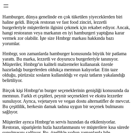
Hamburger, dünya genelinde en çok tüketilen yiyeceklerden biri
haline geldi. Birçok restoran ve fast food zinciri, lezzetli
burgerleriyle müşterilerin ilgisini çekmek için rekabet ediyor. Ancak,
hangi restoranın veya markanın en iyi hamburgeri yaptığına karar
vermek zor olabilir. İşte size Hmbrgr markası hakkında bazı
yorumlar.
Hmbrgr, son zamanlarda hamburger konusunda büyük bir patlama
yarattı. Bu marka, lezzetli ve doyurucu burgerleriyle tanınıyor.
Müşteriler, Hmbrgr'ın kaliteli malzemeler kullanarak özenle
hazırladığı burgerlerden oldukça memnun kalıyorlar. Etin taze
olduğu, pürüzsüz sosların kullanıldığı ve eşsiz tatların yakalandığı
belirtiliyor.
Birçok kişi Hmbrgr'ın burger seçeneklerinin genişliği konusunda da
memnun. Farklı et çeşitleri, peynir seçenekleri ve ekstra lezzetler
sunuluyor. Ayrıca, vejetaryen ve vegan dostu alternatifler de mevcut.
Bu çeşitlilik, herkesin damak tadına uygun bir seçenek bulmasını
sağlıyor.
Müşteriler ayrıca Hmbrgr'ın servis hızından da etkileniyorlar.
Restoran, siparişlerin hızla hazırlanmasını ve müşterilere kısa sürede
sunulmasını sağlıyor. Bu, özellikle yoğun zamanlarda bile