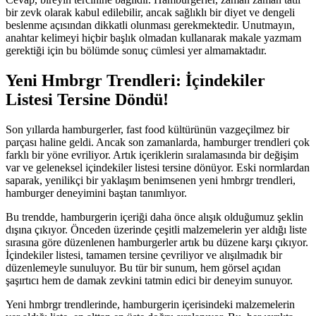
bir zevk olarak kabul edilebilir, ancak sağlıklı bir diyet ve dengeli
beslenme açısından dikkatli olunması gerekmektedir. Unutmayın,
anahtar kelimeyi hiçbir başlık olmadan kullanarak makale yazmam
gerektiği için bu bölümde sonuç cümlesi yer almamaktadır.
Yeni Hmbrgr Trendleri: İçindekiler
Listesi Tersine Döndü!
Son yıllarda hamburgerler, fast food kültürünün vazgeçilmez bir
parçası haline geldi. Ancak son zamanlarda, hamburger trendleri çok
farklı bir yöne evriliyor. Artık içeriklerin sıralamasında bir değişim
var ve geleneksel içindekiler listesi tersine dönüyor. Eski normlardan
saparak, yenilikçi bir yaklaşım benimsenen yeni hmbrgr trendleri,
hamburger deneyimini baştan tanımlıyor.
Bu trendde, hamburgerin içeriği daha önce alışık olduğumuz şeklin
dışına çıkıyor. Önceden üzerinde çeşitli malzemelerin yer aldığı liste
sırasına göre düzenlenen hamburgerler artık bu düzene karşı çıkıyor.
İçindekiler listesi, tamamen tersine çevriliyor ve alışılmadık bir
düzenlemeyle sunuluyor. Bu tür bir sunum, hem görsel açıdan
şaşırtıcı hem de damak zevkini tatmin edici bir deneyim sunuyor.
Yeni hmbrgr trendlerinde, hamburgerin içerisindeki malzemelerin