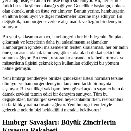
yer aldığı liste, en alttan en üste doğru sıralanıyor. Bu, her ısırıkta
farklı bir tat keşfetme olanağı sağlıyor. Genellikle başlangıç noktası
olan ekmek, artık en üstte yer almıyor. Bunun yerine, hamburgerin
en altına konuluyor ve diğer malzemeler üzerine inşa ediliyor. Bu
değişiklik, hamburger severlere alışılmadık ve özgün bir deneyim
sunuyor.
Bu yeni yaklaşımın amacı, hamburgerin her bir bileşenini ön plana
çıkarmak ve lezzetlerin daha iyi anlaşılmasını sağlamaktır.
Hamburgerin içindeki malzemelerin tersten sıralanması, her bir tadın
öne çıkmasına olanak tanırken, görsel olarak da dikkat çekici bir
sunum sağlıyor. Bu trend, restoranlar arasında rekabeti artırmak ve
müşterilerin ilgisini çekmek için kullanılan etkileyici bir yöntem
haline gelmiştir.
Yeni hmbrgr trendleriyle birlikte içindekiler listesi normları tersine
dönüyor ve hamburger deneyimi tamamen farklı bir boyuta
taşınıyor. Bu yenilikçi yaklaşım, hem görsel açıdan şaşırtıcı hem de
damak zevkini tatmin edici bir deneyim sunuyor. Tüm bu
değişiklikler, hamburger severleri heyecanlandırırken, restoranlara
da farklılık yaratma fırsatı sağlıyor. Yeni hmbrgr trendleriyle
gelecekte nelerin bizi beklediğini merakla bekliyoruz!
Hmbrgr Savaşları: Büyük Zincirlerin
Kıyasıya Rekabeti