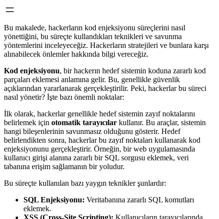
Bu makalede, hackerların kod enjeksiyonu süreçlerini nasıl
yönettiğini, bu süreçte kullandıkları teknikleri ve savunma
yöntemlerini inceleyeceğiz. Hackerların stratejileri ve bunlara karşı
alınabilecek önlemler hakkında bilgi vereceğiz.
Kod enjeksiyonu
, bir hackerın hedef sistemin koduna zararlı kod
parçaları eklemesi anlamına gelir. Bu, genellikle güvenlik
açıklarından yararlanarak gerçekleştirilir. Peki, hackerlar bu süreci
nasıl yönetir? İşte bazı önemli noktalar:
İlk olarak, hackerlar genellikle hedef sistemin zayıf noktalarını
belirlemek için
otomatik tarayıcılar
kullanır. Bu araçlar, sistemin
hangi bileşenlerinin savunmasız olduğunu gösterir. Hedef
belirlendikten sonra, hackerlar bu zayıf noktaları kullanarak kod
enjeksiyonunu gerçekleştirir. Örneğin, bir web uygulamasında
kullanıcı girişi alanına zararlı bir SQL sorgusu eklemek, veri
tabanına erişim sağlamanın bir yoludur.
Bu süreçte kullanılan bazı yaygın teknikler şunlardır:
SQL Enjeksiyonu:
Veritabanına zararlı SQL komutları
eklemek.
XSS (Cross-Site Scripting):
Kullanıcıların tarayıcılarında