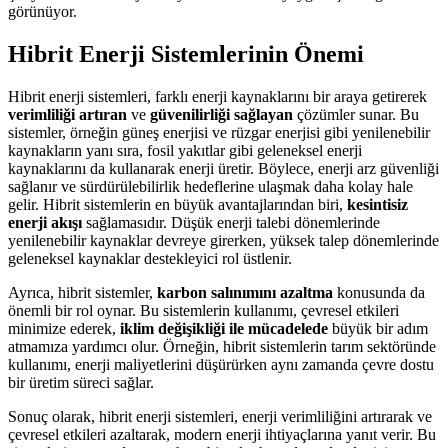
görünüyor.
Hibrit Enerji Sistemlerinin Önemi
Hibrit enerji sistemleri, farklı enerji kaynaklarını bir araya getirerek
verimliliği artıran
ve
güvenilirliği sağlayan
çözümler sunar. Bu
sistemler, örneğin güneş enerjisi ve rüzgar enerjisi gibi yenilenebilir
kaynakların yanı sıra, fosil yakıtlar gibi geleneksel enerji
kaynaklarını da kullanarak enerji üretir. Böylece, enerji arz güvenliği
sağlanır ve sürdürülebilirlik hedeflerine ulaşmak daha kolay hale
gelir. Hibrit sistemlerin en büyük avantajlarından biri,
kesintisiz
enerji akışı
sağlamasıdır. Düşük enerji talebi dönemlerinde
yenilenebilir kaynaklar devreye girerken, yüksek talep dönemlerinde
geleneksel kaynaklar destekleyici rol üstlenir.
Ayrıca, hibrit sistemler,
karbon salınımını azaltma
konusunda da
önemli bir rol oynar. Bu sistemlerin kullanımı, çevresel etkileri
minimize ederek,
iklim değişikliği ile mücadelede
büyük bir adım
atmamıza yardımcı olur. Örneğin, hibrit sistemlerin tarım sektöründe
kullanımı, enerji maliyetlerini düşürürken aynı zamanda çevre dostu
bir üretim süreci sağlar.
Sonuç olarak, hibrit enerji sistemleri, enerji verimliliğini artırarak ve
çevresel etkileri azaltarak, modern enerji ihtiyaçlarına yanıt verir. Bu