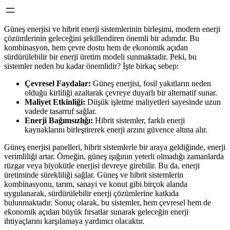
Güneş enerjisi ve hibrit enerji sistemlerinin birleşimi, modern enerji
çözümlerinin geleceğini şekillendiren önemli bir adımdır. Bu
kombinasyon, hem çevre dostu hem de ekonomik açıdan
sürdürülebilir bir enerji üretim modeli sunmaktadır. Peki, bu
sistemler neden bu kadar önemlidir? İşte birkaç sebep:
Çevresel Faydalar:
Güneş enerjisi, fosil yakıtların neden
olduğu kirliliği azaltarak çevreye duyarlı bir alternatif sunar.
Maliyet Etkinliği:
Düşük işletme maliyetleri sayesinde uzun
vadede tasarruf sağlar.
Enerji Bağımsızlığı:
Hibrit sistemler, farklı enerji
kaynaklarını birleştirerek enerji arzını güvence altına alır.
Güneş enerjisi panelleri, hibrit sistemlerle bir araya geldiğinde, enerji
verimliliği artar. Örneğin, güneş ışığının yeterli olmadığı zamanlarda
rüzgar veya biyokütle enerjisi devreye girebilir. Bu da, enerji
üretiminde sürekliliği sağlar. Güneş ve hibrit sistemlerin
kombinasyonu, tarım, sanayi ve konut gibi birçok alanda
uygulanarak, sürdürülebilir enerji çözümlerine katkıda
bulunmaktadır. Sonuç olarak, bu sistemler, hem çevresel hem de
ekonomik açıdan büyük fırsatlar sunarak geleceğin enerji
ihtiyaçlarını karşılamaya yardımcı olacaktır.