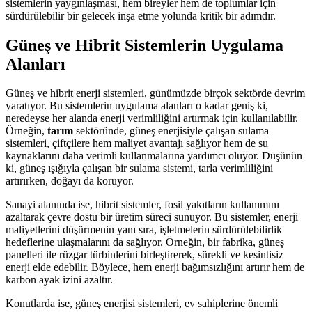
sistemlerin yaygınlaşması, hem bireyler hem de toplumlar için
sürdürülebilir bir gelecek inşa etme yolunda kritik bir adımdır.
Güneş ve Hibrit Sistemlerin Uygulama
Alanları
Güneş ve hibrit enerji sistemleri, günümüzde birçok sektörde devrim
yaratıyor. Bu sistemlerin uygulama alanları o kadar geniş ki,
neredeyse her alanda enerji verimliliğini artırmak için kullanılabilir.
Örneğin,
tarım
sektöründe, güneş enerjisiyle çalışan sulama
sistemleri, çiftçilere hem maliyet avantajı sağlıyor hem de su
kaynaklarını daha verimli kullanmalarına yardımcı oluyor. Düşünün
ki, güneş ışığıyla çalışan bir sulama sistemi, tarla verimliliğini
artırırken, doğayı da koruyor.
Sanayi alanında ise, hibrit sistemler, fosil yakıtların kullanımını
azaltarak çevre dostu bir üretim süreci sunuyor. Bu sistemler, enerji
maliyetlerini düşürmenin yanı sıra, işletmelerin sürdürülebilirlik
hedeflerine ulaşmalarını da sağlıyor. Örneğin, bir fabrika, güneş
panelleri ile rüzgar türbinlerini birleştirerek, sürekli ve kesintisiz
enerji elde edebilir. Böylece, hem enerji bağımsızlığını artırır hem de
karbon ayak izini azaltır.
Konutlarda ise, güneş enerjisi sistemleri, ev sahiplerine önemli