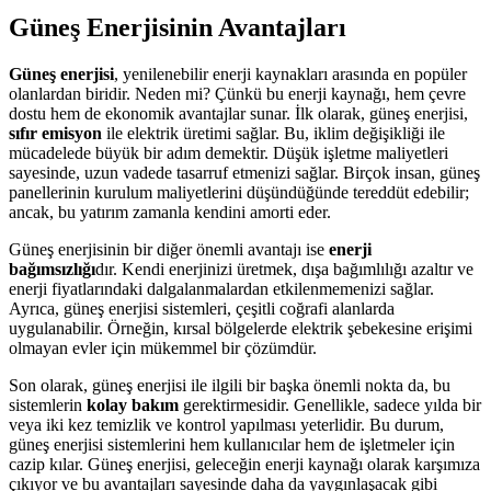
Güneş Enerjisinin Avantajları
Güneş enerjisi
, yenilenebilir enerji kaynakları arasında en popüler
olanlardan biridir. Neden mi? Çünkü bu enerji kaynağı, hem çevre
dostu hem de ekonomik avantajlar sunar. İlk olarak, güneş enerjisi,
sıfır emisyon
ile elektrik üretimi sağlar. Bu, iklim değişikliği ile
mücadelede büyük bir adım demektir. Düşük işletme maliyetleri
sayesinde, uzun vadede tasarruf etmenizi sağlar. Birçok insan, güneş
panellerinin kurulum maliyetlerini düşündüğünde tereddüt edebilir;
ancak, bu yatırım zamanla kendini amorti eder.
Güneş enerjisinin bir diğer önemli avantajı ise
enerji
bağımsızlığı
dır. Kendi enerjinizi üretmek, dışa bağımlılığı azaltır ve
enerji fiyatlarındaki dalgalanmalardan etkilenmemenizi sağlar.
Ayrıca, güneş enerjisi sistemleri, çeşitli coğrafi alanlarda
uygulanabilir. Örneğin, kırsal bölgelerde elektrik şebekesine erişimi
olmayan evler için mükemmel bir çözümdür.
Son olarak, güneş enerjisi ile ilgili bir başka önemli nokta da, bu
sistemlerin
kolay bakım
gerektirmesidir. Genellikle, sadece yılda bir
veya iki kez temizlik ve kontrol yapılması yeterlidir. Bu durum,
güneş enerjisi sistemlerini hem kullanıcılar hem de işletmeler için
cazip kılar. Güneş enerjisi, geleceğin enerji kaynağı olarak karşımıza
çıkıyor ve bu avantajları sayesinde daha da yaygınlaşacak gibi