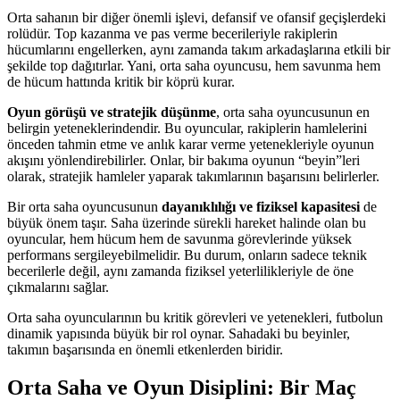
Orta sahanın bir diğer önemli işlevi, defansif ve ofansif geçişlerdeki
rolüdür. Top kazanma ve pas verme becerileriyle rakiplerin
hücumlarını engellerken, aynı zamanda takım arkadaşlarına etkili bir
şekilde top dağıtırlar. Yani, orta saha oyuncusu, hem savunma hem
de hücum hattında kritik bir köprü kurar.
Oyun görüşü ve stratejik düşünme
, orta saha oyuncusunun en
belirgin yeteneklerindendir. Bu oyuncular, rakiplerin hamlelerini
önceden tahmin etme ve anlık karar verme yetenekleriyle oyunun
akışını yönlendirebilirler. Onlar, bir bakıma oyunun “beyin”leri
olarak, stratejik hamleler yaparak takımlarının başarısını belirlerler.
Bir orta saha oyuncusunun
dayanıklılığı ve fiziksel kapasitesi
de
büyük önem taşır. Saha üzerinde sürekli hareket halinde olan bu
oyuncular, hem hücum hem de savunma görevlerinde yüksek
performans sergileyebilmelidir. Bu durum, onların sadece teknik
becerilerle değil, aynı zamanda fiziksel yeterlilikleriyle de öne
çıkmalarını sağlar.
Orta saha oyuncularının bu kritik görevleri ve yetenekleri, futbolun
dinamik yapısında büyük bir rol oynar. Sahadaki bu beyinler,
takımın başarısında en önemli etkenlerden biridir.
Orta Saha ve Oyun Disiplini: Bir Maç