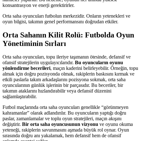
konsantrasyon ve enerji gerektirirler.
Orta saha oyuncuları futbolun merkezidir. Onların yetenekleri ve
oyun bilgisi, takımın genel performansını doğrudan etkiler.
Orta Sahanın Kilit Rolü: Futbolda Oyun
Yönetiminin Sırları
Orta saha oyuncuları, topu ileriye taşımanın ötesinde, defansif ve
ofansif stratejilerin uygulayıcılarıdır.
Bu oyuncuların oyunu
yönlendirme becerileri
, maçın kaderini belirleyebilir. Örneğin, topu
almak için doğru pozisyonda olmak, rakiplerin baskısını kırmak ve
etkili paslarla takım arkadaşlarını pozisyona sokmak, orta saha
oyuncularının günlük işlerinin bir parçasıdır. Bu beceriler, bir
takımın ataklarını hızlandırabilir veya defansif düzenini
sağlamlaştırabilir.
Futbol maçlarında orta saha oyuncuları genellikle “görünmeyen
kahramanlar” olarak adlandırılır. Bu oyuncuların yaptığı doğru
paslar, zamanlamalar ve toplu oyun stratejileri, maçın akışını
değiştirir.
Bir orta saha oyuncusunun vizyonu
ve oyunu okuma
yeteneği, rakiplerin savunmasını aşmada büyük rol oynar. Oyun
sırasında doğru anı yakalamak, hem defansif hem de ofansif