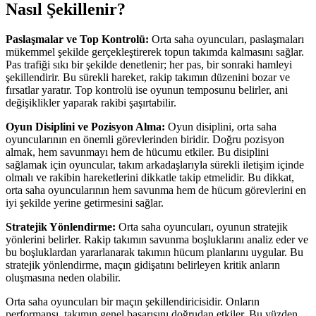
Nasıl Şekillenir?
Paslaşmalar ve Top Kontrolü:
Orta saha oyuncuları, paslaşmaları
mükemmel şekilde gerçekleştirerek topun takımda kalmasını sağlar.
Pas trafiği sıkı bir şekilde denetlenir; her pas, bir sonraki hamleyi
şekillendirir. Bu sürekli hareket, rakip takımın düzenini bozar ve
fırsatlar yaratır. Top kontrolü ise oyunun temposunu belirler, ani
değişiklikler yaparak rakibi şaşırtabilir.
Oyun Disiplini ve Pozisyon Alma:
Oyun disiplini, orta saha
oyuncularının en önemli görevlerinden biridir. Doğru pozisyon
almak, hem savunmayı hem de hücumu etkiler. Bu disiplini
sağlamak için oyuncular, takım arkadaşlarıyla sürekli iletişim içinde
olmalı ve rakibin hareketlerini dikkatle takip etmelidir. Bu dikkat,
orta saha oyuncularının hem savunma hem de hücum görevlerini en
iyi şekilde yerine getirmesini sağlar.
Stratejik Yönlendirme:
Orta saha oyuncuları, oyunun stratejik
yönlerini belirler. Rakip takımın savunma boşluklarını analiz eder ve
bu boşluklardan yararlanarak takımın hücum planlarını uygular. Bu
stratejik yönlendirme, maçın gidişatını belirleyen kritik anların
oluşmasına neden olabilir.
Orta saha oyuncuları bir maçın şekillendiricisidir. Onların
performansı, takımın genel başarısını doğrudan etkiler. Bu yüzden,