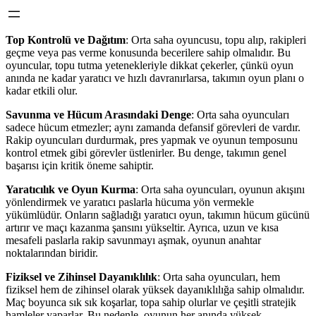
Top Kontrolü ve Dağıtım
: Orta saha oyuncusu, topu alıp, rakipleri
geçme veya pas verme konusunda becerilere sahip olmalıdır. Bu
oyuncular, topu tutma yetenekleriyle dikkat çekerler, çünkü oyun
anında ne kadar yaratıcı ve hızlı davranırlarsa, takımın oyun planı o
kadar etkili olur.
Savunma ve Hücum Arasındaki Denge
: Orta saha oyuncuları
sadece hücum etmezler; aynı zamanda defansif görevleri de vardır.
Rakip oyuncuları durdurmak, pres yapmak ve oyunun temposunu
kontrol etmek gibi görevler üstlenirler. Bu denge, takımın genel
başarısı için kritik öneme sahiptir.
Yaratıcılık ve Oyun Kurma
: Orta saha oyuncuları, oyunun akışını
yönlendirmek ve yaratıcı paslarla hücuma yön vermekle
yükümlüdür. Onların sağladığı yaratıcı oyun, takımın hücum gücünü
artırır ve maçı kazanma şansını yükseltir. Ayrıca, uzun ve kısa
mesafeli paslarla rakip savunmayı aşmak, oyunun anahtar
noktalarından biridir.
Fiziksel ve Zihinsel Dayanıklılık
: Orta saha oyuncuları, hem
fiziksel hem de zihinsel olarak yüksek dayanıklılığa sahip olmalıdır.
Maç boyunca sık sık koşarlar, topa sahip olurlar ve çeşitli stratejik
hamleler yaparlar. Bu nedenle, oyunun her anında yüksek