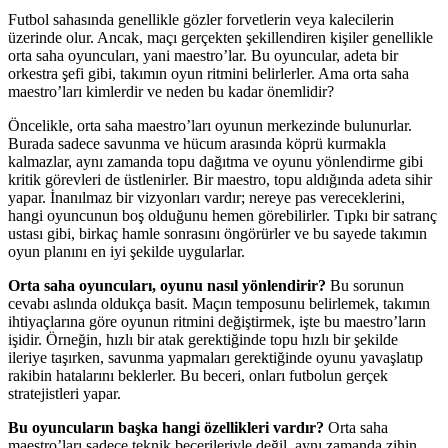
Futbol sahasında genellikle gözler forvetlerin veya kalecilerin
üzerinde olur. Ancak, maçı gerçekten şekillendiren kişiler genellikle
orta saha oyuncuları, yani maestro’lar. Bu oyuncular, adeta bir
orkestra şefi gibi, takımın oyun ritmini belirlerler. Ama orta saha
maestro’ları kimlerdir ve neden bu kadar önemlidir?
Öncelikle, orta saha maestro’ları oyunun merkezinde bulunurlar.
Burada sadece savunma ve hücum arasında köprü kurmakla
kalmazlar, aynı zamanda topu dağıtma ve oyunu yönlendirme gibi
kritik görevleri de üstlenirler. Bir maestro, topu aldığında adeta sihir
yapar. İnanılmaz bir vizyonları vardır; nereye pas vereceklerini,
hangi oyuncunun boş olduğunu hemen görebilirler. Tıpkı bir satranç
ustası gibi, birkaç hamle sonrasını öngörürler ve bu sayede takımın
oyun planını en iyi şekilde uygularlar.
Orta saha oyuncuları, oyunu nasıl yönlendirir?
Bu sorunun
cevabı aslında oldukça basit. Maçın temposunu belirlemek, takımın
ihtiyaçlarına göre oyunun ritmini değiştirmek, işte bu maestro’ların
işidir. Örneğin, hızlı bir atak gerektiğinde topu hızlı bir şekilde
ileriye taşırken, savunma yapmaları gerektiğinde oyunu yavaşlatıp
rakibin hatalarını beklerler. Bu beceri, onları futbolun gerçek
stratejistleri yapar.
Bu oyuncuların başka hangi özellikleri vardır?
Orta saha
maestro’ları sadece teknik becerileriyle değil, aynı zamanda zihin