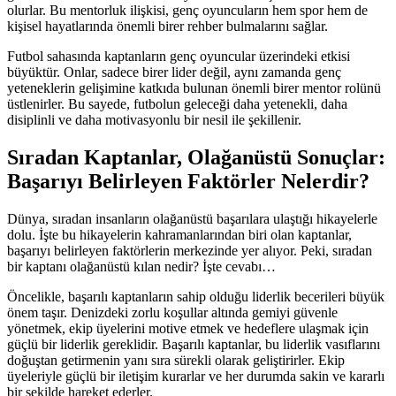
olurlar. Bu mentorluk ilişkisi, genç oyuncuların hem spor hem de
kişisel hayatlarında önemli birer rehber bulmalarını sağlar.
Futbol sahasında kaptanların genç oyuncular üzerindeki etkisi
büyüktür. Onlar, sadece birer lider değil, aynı zamanda genç
yeteneklerin gelişimine katkıda bulunan önemli birer mentor rolünü
üstlenirler. Bu sayede, futbolun geleceği daha yetenekli, daha
disiplinli ve daha motivasyonlu bir nesil ile şekillenir.
Sıradan Kaptanlar, Olağanüstü Sonuçlar:
Başarıyı Belirleyen Faktörler Nelerdir?
Dünya, sıradan insanların olağanüstü başarılara ulaştığı hikayelerle
dolu. İşte bu hikayelerin kahramanlarından biri olan kaptanlar,
başarıyı belirleyen faktörlerin merkezinde yer alıyor. Peki, sıradan
bir kaptanı olağanüstü kılan nedir? İşte cevabı…
Öncelikle, başarılı kaptanların sahip olduğu liderlik becerileri büyük
önem taşır. Denizdeki zorlu koşullar altında gemiyi güvenle
yönetmek, ekip üyelerini motive etmek ve hedeflere ulaşmak için
güçlü bir liderlik gereklidir. Başarılı kaptanlar, bu liderlik vasıflarını
doğuştan getirmenin yanı sıra sürekli olarak geliştirirler. Ekip
üyeleriyle güçlü bir iletişim kurarlar ve her durumda sakin ve kararlı
bir şekilde hareket ederler.