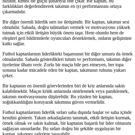
hızlıdır, kimisi ise güçlü şutlarıyla öne çıkar. Bir kaptan, bu
farklılıkları değerlendirerek takımın en iyi performansını ortaya
çıkarmalıdır.
Bir diğer önemli liderlik sırrı ise iletişimdir. Bir kaptan, takımın sesi
olmalıdır. Sahada, doğru talimatları vermek ve motivasyonu yüksek
tutmak için etkili iletişim büyük önem taşır. Hem olumlu hem de
eleştirel geri bildirimlerle oyuncuları desteklemek, onların gelişimine
katkı sağlar.
Futbol kaptanlarının liderlikteki başarısının bir diğer unsuru da örnek
olmalarıdır. Sahada gösterdikleri tutum ve performans, takımın diğer
üyelerine ilham verir. Zorlu bir maçta bile pes etmeyen, her topa
sonuna kadar mücadele eden bir kaptan, takımının ruhunu yukarı
çeker.
Bir kaptanın en önemli görevlerinden biri de kriz anlarında sakin
kalabilmektir. Maçın kritik anlarında sinirlenmek veya paniklemek,
takımın motivasyonunu düşürebilir. Bu yüzden bir kaptan,
soğukkanlılığını koruyarak takımına güven vermelidir.
Futbol kaptanlarının liderlik sırları saha dışında başlar ve saha içinde
kendini gösterir. Takım arkadaşlarını tanımak, etkili iletişim kurmak,
örnek olmak ve sakin kalmak, bir kaptanın başarılı bir lider olmasını
sağlayan unsurlardır. Bu sırları doğru bir şekilde uygulayan bir
kaptan, takımını zaferlere taşıyabilir.