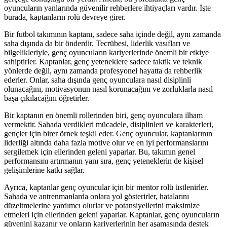
oyuncuların yanlarında güvenilir rehberlere ihtiyaçları vardır. İşte
burada, kaptanların rolü devreye girer.
Bir futbol takımının kaptanı, sadece saha içinde değil, aynı zamanda
saha dışında da bir önderdir. Tecrübesi, liderlik vasıfları ve
bilgelikleriyle, genç oyuncuların kariyerlerinde önemli bir etkiye
sahiptirler. Kaptanlar, genç yeteneklere sadece taktik ve teknik
yönlerde değil, aynı zamanda profesyonel hayatta da rehberlik
ederler. Onlar, saha dışında genç oyunculara nasıl disiplinli
olunacağını, motivasyonun nasıl korunacağını ve zorluklarla nasıl
başa çıkılacağını öğretirler.
Bir kaptanın en önemli rollerinden biri, genç oyunculara ilham
vermektir. Sahada verdikleri mücadele, disiplinleri ve karakterleri,
gençler için birer örnek teşkil eder. Genç oyuncular, kaptanlarının
liderliği altında daha fazla motive olur ve en iyi performanslarını
sergilemek için ellerinden geleni yaparlar. Bu, takımın genel
performansını artırmanın yanı sıra, genç yeteneklerin de kişisel
gelişimlerine katkı sağlar.
Ayrıca, kaptanlar genç oyuncular için bir mentor rolü üstlenirler.
Sahada ve antrenmanlarda onlara yol gösterirler, hatalarını
düzeltmelerine yardımcı olurlar ve potansiyellerini maksimize
etmeleri için ellerinden geleni yaparlar. Kaptanlar, genç oyuncuların
güvenini kazanır ve onların kariyerlerinin her aşamasında destek