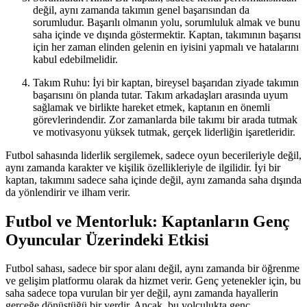
değil, aynı zamanda takımın genel başarısından da
sorumludur. Başarılı olmanın yolu, sorumluluk almak ve bunu
saha içinde ve dışında göstermektir. Kaptan, takımının başarısı
için her zaman elinden gelenin en iyisini yapmalı ve hatalarını
kabul edebilmelidir.
Takım Ruhu: İyi bir kaptan, bireysel başarıdan ziyade takımın
başarısını ön planda tutar. Takım arkadaşları arasında uyum
sağlamak ve birlikte hareket etmek, kaptanın en önemli
görevlerindendir. Zor zamanlarda bile takımı bir arada tutmak
ve motivasyonu yüksek tutmak, gerçek liderliğin işaretleridir.
Futbol sahasında liderlik sergilemek, sadece oyun becerileriyle değil,
aynı zamanda karakter ve kişilik özellikleriyle de ilgilidir. İyi bir
kaptan, takımını sadece saha içinde değil, aynı zamanda saha dışında
da yönlendirir ve ilham verir.
Futbol ve Mentorluk: Kaptanların Genç
Oyuncular Üzerindeki Etkisi
Futbol sahası, sadece bir spor alanı değil, aynı zamanda bir öğrenme
ve gelişim platformu olarak da hizmet verir. Genç yetenekler için, bu
saha sadece topa vurulan bir yer değil, aynı zamanda hayallerin
gerçeğe dönüştüğü bir yerdir. Ancak, bu yolculukta genç