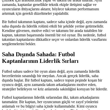
çözmek için arabuluculuk yapar ve takımı bir arada tutarlar. Aynı
zamanda, kaptanlar genellikle teknik ekiple iletişimi sağlar ve
oyuncuların ihtiyaçlarını aktarır, böylece takımın performansını
artırmak için gerekli düzeltmeler yapılabilir.
Bir futbol takımının kaptanı, sadece saha içinde değil, aynı zamanda
saha dışında da liderlik rolünü etkili bir şekilde yerine getirmelidir.
Kendine güvenen, motive edici ve takımını bir arada tutabilen bir
kaptan, takımın başarısında önemli bir rol oynar. Bu nedenle, futbol
takımları kaptanlarını dikkatlice seçer ve onlardan liderlik vasıflarını
sergilemelerini bekler.
Saha Dışında Sahada: Futbol
Kaptanlarının Liderlik Sırları
Futbol sahası sadece bir oyun alanı değil, aynı zamanda liderlik
becerilerinin sınandığı bir meydan. Ancak gerçek liderlik, saha
dışında başlar. Bir futbol kaptanı, sadece topun peşinde koşan bir
oyuncu değil, aynı zamanda takım arkadaşlarını motive eden,
stratejiler belirleyen ve kriz anlarında sakinliğini koruyan bir liderdir.
Futbol kaptanlarının liderlik sırlarından ilki, takım arkadaşlarını
tanımaktır. Bir kaptan, her oyuncunun güçlü ve zayıf yönlerini
anlamalı ve bu bilgiyi saha içinde kullanmalıdır. Kimi oyuncu