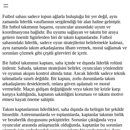
Futbol sahası sadece topun ağlarla buluştuğu bir yer değil, aynı
zamanda liderlik vasıflarının sergilendiği bir alan haline gelmiştir.
Bir futbol takımının başarısı, oyuncular arasındaki uyum ve
koordinasyona bağlıdır. Bu uyumu sağlayan ve takımı bir araya
getiren önemli figürlerden biri de takım kaptanlarıdır. Futbol
sahasındaki liderlik, sadece oyun stratejilerini belirlemekle kalmaz,
aynı zamanda takım arkadaşlarına ilham vermek, moral sağlamak ve
sorunları çözmek gibi çeşitli görevleri de içerir.
Bir futbol takımının kaptanı, saha içinde ve dışında liderlik rolünü
üstlenir. Sahada, takımın stratejisini belirler, oyuncuları yönlendirir
ve oyunun akışını kontrol altında tutar. Ancak liderlik sadece teknik
talimatlarla sınırlı değildir. Bir kaptan, zorlu durumlarda takım
arkadaşlarını desteklemeli, onlara güven aşılamalı ve moral
vermelidir. Maçın gidişatı değiştiğinde veya takım bir krizle karşı
karşıya kaldığında, kaptanın sakinliğini koruması ve takımı motive
etmesi hayati öneme sahiptir.
Takım kaptanlarının liderlikleri, saha dışında da belirgin bir şekilde
hissedilir. Antrenmanlarda ve toplantılarda, kaptanlar takımın birlik
ve beraberlik duygusunu pekiştirirler. Sorunlar çıktığında veya
oyuncular arasında anlaşmazlık olduğunda, kaptanlar bu sorunları