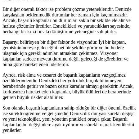
Bir diğer önemli faktör ise problem çözme yetenekleridir. Denizde
karşılaşılan beklenmedik durumlar her zaman için kaçınılmazdır.
Ancak, başarılı kaptanlar bu durumları sakin bir şekilde ele alır ve
hızlıca çözümler üretirler. Esneklikleri ve yaratıcılıkları sayesinde,
herhangi bir krizi fırsata dönüştürme yeteneğine sahiptirler.
Başarıyı belirleyen bir diğer faktör de vizyondur. İyi bir kaptan,
gemisinin nereye gideceğini net bir şekilde görür ve bu hedefe
ulaşmak için gerekli adımları atmaktan çekinmez. Vizyoner
kaptanlar, sadece mevcut durumu değil, geleceği de görebilen ve
buna göre hareket eden liderlerdir.
Ayrıca, risk alma ve cesaret de başarılı kaptanların vazgeçilmez
özelliklerindendir. Denizdeki her yolculuk birçok bilinmeyeni
beraberinde getirir ve bazen cesur kararlar almayı gerektirir. Ancak,
korkusuzca hareket eden kaptanlar, büyük ödülleri de beraberinde
getiren büyük riskler alabilirler.
Son olarak, başarılı kaptanların sahip olduğu bir diğer önemli özellik
ise sürekli öğrenme ve gelişmedir. Denizcilik dünyası sürekli değişir
ve yeni teknolojiler, yeni yönetim pratikleri ortaya çıkar. Başarılı
kaptanlar, bu değişimlere ayak uydurur ve sürekli olarak kendilerini
yenilerler.