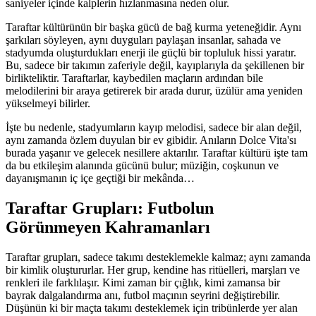
saniyeler içinde kalplerin hızlanmasına neden olur.
Taraftar kültürünün bir başka gücü de bağ kurma yeteneğidir. Aynı
şarkıları söyleyen, aynı duyguları paylaşan insanlar, sahada ve
stadyumda oluşturdukları enerji ile güçlü bir topluluk hissi yaratır.
Bu, sadece bir takımın zaferiyle değil, kayıplarıyla da şekillenen bir
birlikteliktir. Taraftarlar, kaybedilen maçların ardından bile
melodilerini bir araya getirerek bir arada durur, üzülür ama yeniden
yükselmeyi bilirler.
İşte bu nedenle, stadyumların kayıp melodisi, sadece bir alan değil,
aynı zamanda özlem duyulan bir ev gibidir. Anıların Dolce Vita'sı
burada yaşanır ve gelecek nesillere aktarılır. Taraftar kültürü işte tam
da bu etkileşim alanında gücünü bulur; müziğin, coşkunun ve
dayanışmanın iç içe geçtiği bir mekânda…
Taraftar Grupları: Futbolun
Görünmeyen Kahramanları
Taraftar grupları, sadece takımı desteklemekle kalmaz; aynı zamanda
bir kimlik oluştururlar. Her grup, kendine has ritüelleri, marşları ve
renkleri ile farklılaşır. Kimi zaman bir çığlık, kimi zamansa bir
bayrak dalgalandırma anı, futbol maçının seyrini değiştirebilir.
Düşünün ki bir maçta takımı desteklemek için tribünlerde yer alan