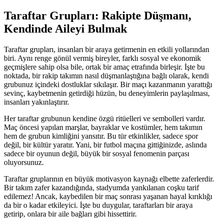
Taraftar Grupları: Rakipte Düşmanı,
Kendinde Aileyi Bulmak
Taraftar grupları, insanları bir araya getirmenin en etkili yollarından
biri. Aynı renge gönül vermiş bireyler, farklı sosyal ve ekonomik
geçmişlere sahip olsa bile, ortak bir amaç etrafında birleşir. İşte bu
noktada, bir rakip takımın nasıl düşmanlaştığına bağlı olarak, kendi
grubunuz içindeki dostluklar sıkılaşır. Bir maçı kazanmanın yarattığı
sevinç, kaybetmenin getirdiği hüzün, bu deneyimlerin paylaşılması,
insanları yakınlaştırır.
Her taraftar grubunun kendine özgü ritüelleri ve sembolleri vardır.
Maç öncesi yapılan marşlar, bayraklar ve kostümler, hem takımın
hem de grubun kimliğini yansıtır. Bu tür etkinlikler, sadece spor
değil, bir kültür yaratır. Yani, bir futbol maçına gittiğinizde, aslında
sadece bir oyunun değil, büyük bir sosyal fenomenin parçası
oluyorsunuz.
Taraftar gruplarının en büyük motivasyon kaynağı elbette zaferlerdir.
Bir takım zafer kazandığında, stadyumda yankılanan coşku tarif
edilemez! Ancak, kaybedilen bir maç sonrası yaşanan hayal kırıklığı
da bir o kadar etkileyici. İşte bu duygular, taraftarları bir araya
getirip, onlara bir aile bağları gibi hissettirir.