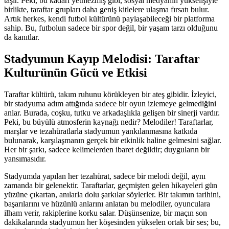
taşır. Peki, bu kadarı yetmezmiş gibi, sosyal medyanın yükselişiyle
birlikte, taraftar grupları daha geniş kitlelere ulaşma fırsatı bulur.
Artık herkes, kendi futbol kültürünü paylaşabileceği bir platforma
sahip. Bu, futbolun sadece bir spor değil, bir yaşam tarzı olduğunu
da kanıtlar.
Stadyumun Kayıp Melodisi: Taraftar
Kulturünün Gücü ve Etkisi
Taraftar kültürü, takım ruhunu körükleyen bir ateş gibidir. İzleyici,
bir stadyuma adım attığında sadece bir oyun izlemeye gelmediğini
anlar. Burada, coşku, tutku ve arkadaşlıkla gelişen bir sinerji vardır.
Peki, bu büyülü atmosferin kaynağı nedir? Melodiler! Taraftarlar,
marşlar ve tezahüratlarla stadyumun yankılanmasına katkıda
bulunarak, karşılaşmanın gerçek bir etkinlik haline gelmesini sağlar.
Her bir şarkı, sadece kelimelerden ibaret değildir; duyguların bir
yansımasıdır.
Stadyumda yapılan her tezahürat, sadece bir melodi değil, aynı
zamanda bir gelenektir. Taraftarlar, geçmişten gelen hikayeleri gün
yüzüne çıkartan, anılarla dolu şarkılar söylerler. Bir takımın tarihini,
başarılarını ve hüzünlü anlarını anlatan bu melodiler, oyunculara
ilham verir, rakiplerine korku salar. Düşünsenize, bir maçın son
dakikalarında stadyumun her köşesinden yükselen ortak bir ses; bu,