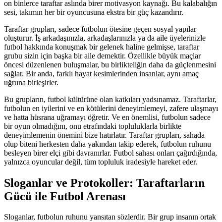
on binlerce taraftar aslında birer motivasyon kaynağı. Bu kalabalığın
sesi, takımın her bir oyuncusuna ekstra bir güç kazandırır.
Taraftar grupları, sadece futbolun ötesine geçen sosyal yapılar
oluşturur. İş arkadaşınızla, arkadaşlarınızla ya da aile üyelerinizle
futbol hakkında konuşmak bir gelenek haline gelmişse, taraftar
grubu sizin için başka bir aile demektir. Özellikle büyük maçlar
öncesi düzenlenen buluşmalar, bu birlikteliğin daha da güçlenmesini
sağlar. Bir anda, farklı hayat kesimlerinden insanlar, aynı amaç
uğruna birleşirler.
Bu grupların, futbol kültürüne olan katkıları yadsınamaz. Taraftarlar,
futbolun en iyilerini ve en kötülerini deneyimlemeyi, zafere ulaşmayı
ve hatta hüsrana uğramayı öğretir. Ve en önemlisi, futbolun sadece
bir oyun olmadığını, onu etrafındaki topluluklarla birlikte
deneyimlemenin önemini bize hatırlatır. Taraftar grupları, sahada
olup biteni herkesten daha yakından takip ederek, futbolun ruhunu
besleyen birer elçi gibi davranırlar. Futbol sahası onları çağırdığında,
yalnızca oyuncular değil, tüm topluluk iradesiyle hareket eder.
Sloganlar ve Protokoller: Taraftarların
Gücü ile Futbol Arenası
Sloganlar, futbolun ruhunu yansıtan sözlerdir. Bir grup insanın ortak