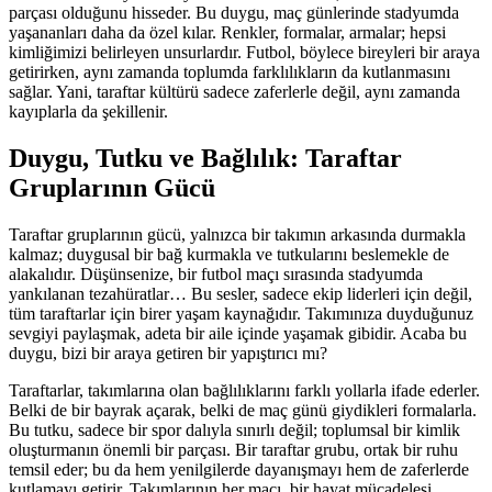
parçası olduğunu hisseder. Bu duygu, maç günlerinde stadyumda
yaşananları daha da özel kılar. Renkler, formalar, armalar; hepsi
kimliğimizi belirleyen unsurlardır. Futbol, böylece bireyleri bir araya
getirirken, aynı zamanda toplumda farklılıkların da kutlanmasını
sağlar. Yani, taraftar kültürü sadece zaferlerle değil, aynı zamanda
kayıplarla da şekillenir.
Duygu, Tutku ve Bağlılık: Taraftar
Gruplarının Gücü
Taraftar gruplarının gücü, yalnızca bir takımın arkasında durmakla
kalmaz; duygusal bir bağ kurmakla ve tutkularını beslemekle de
alakalıdır. Düşünsenize, bir futbol maçı sırasında stadyumda
yankılanan tezahüratlar… Bu sesler, sadece ekip liderleri için değil,
tüm taraftarlar için birer yaşam kaynağıdır. Takımınıza duyduğunuz
sevgiyi paylaşmak, adeta bir aile içinde yaşamak gibidir. Acaba bu
duygu, bizi bir araya getiren bir yapıştırıcı mı?
Taraftarlar, takımlarına olan bağlılıklarını farklı yollarla ifade ederler.
Belki de bir bayrak açarak, belki de maç günü giydikleri formalarla.
Bu tutku, sadece bir spor dalıyla sınırlı değil; toplumsal bir kimlik
oluşturmanın önemli bir parçası. Bir taraftar grubu, ortak bir ruhu
temsil eder; bu da hem yenilgilerde dayanışmayı hem de zaferlerde
kutlamayı getirir. Takımlarının her maçı, bir hayat mücadelesi