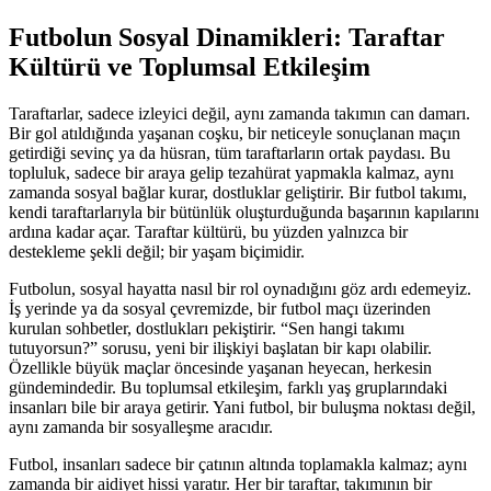
Futbolun Sosyal Dinamikleri: Taraftar
Kültürü ve Toplumsal Etkileşim
Taraftarlar, sadece izleyici değil, aynı zamanda takımın can damarı.
Bir gol atıldığında yaşanan coşku, bir neticeyle sonuçlanan maçın
getirdiği sevinç ya da hüsran, tüm taraftarların ortak paydası. Bu
topluluk, sadece bir araya gelip tezahürat yapmakla kalmaz, aynı
zamanda sosyal bağlar kurar, dostluklar geliştirir. Bir futbol takımı,
kendi taraftarlarıyla bir bütünlük oluşturduğunda başarının kapılarını
ardına kadar açar. Taraftar kültürü, bu yüzden yalnızca bir
destekleme şekli değil; bir yaşam biçimidir.
Futbolun, sosyal hayatta nasıl bir rol oynadığını göz ardı edemeyiz.
İş yerinde ya da sosyal çevremizde, bir futbol maçı üzerinden
kurulan sohbetler, dostlukları pekiştirir. “Sen hangi takımı
tutuyorsun?” sorusu, yeni bir ilişkiyi başlatan bir kapı olabilir.
Özellikle büyük maçlar öncesinde yaşanan heyecan, herkesin
gündemindedir. Bu toplumsal etkileşim, farklı yaş gruplarındaki
insanları bile bir araya getirir. Yani futbol, bir buluşma noktası değil,
aynı zamanda bir sosyalleşme aracıdır.
Futbol, insanları sadece bir çatının altında toplamakla kalmaz; aynı
zamanda bir aidiyet hissi yaratır. Her bir taraftar, takımının bir