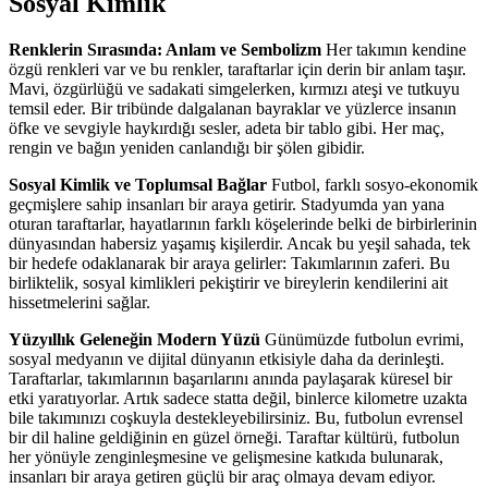
Sosyal Kimlik
Renklerin Sırasında: Anlam ve Sembolizm
Her takımın kendine
özgü renkleri var ve bu renkler, taraftarlar için derin bir anlam taşır.
Mavi, özgürlüğü ve sadakati simgelerken, kırmızı ateşi ve tutkuyu
temsil eder. Bir tribünde dalgalanan bayraklar ve yüzlerce insanın
öfke ve sevgiyle haykırdığı sesler, adeta bir tablo gibi. Her maç,
rengin ve bağın yeniden canlandığı bir şölen gibidir.
Sosyal Kimlik ve Toplumsal Bağlar
Futbol, farklı sosyo-ekonomik
geçmişlere sahip insanları bir araya getirir. Stadyumda yan yana
oturan taraftarlar, hayatlarının farklı köşelerinde belki de birbirlerinin
dünyasından habersiz yaşamış kişilerdir. Ancak bu yeşil sahada, tek
bir hedefe odaklanarak bir araya gelirler: Takımlarının zaferi. Bu
birliktelik, sosyal kimlikleri pekiştirir ve bireylerin kendilerini ait
hissetmelerini sağlar.
Yüzyıllık Geleneğin Modern Yüzü
Günümüzde futbolun evrimi,
sosyal medyanın ve dijital dünyanın etkisiyle daha da derinleşti.
Taraftarlar, takımlarının başarılarını anında paylaşarak küresel bir
etki yaratıyorlar. Artık sadece statta değil, binlerce kilometre uzakta
bile takımınızı coşkuyla destekleyebilirsiniz. Bu, futbolun evrensel
bir dil haline geldiğinin en güzel örneği. Taraftar kültürü, futbolun
her yönüyle zenginleşmesine ve gelişmesine katkıda bulunarak,
insanları bir araya getiren güçlü bir araç olmaya devam ediyor.