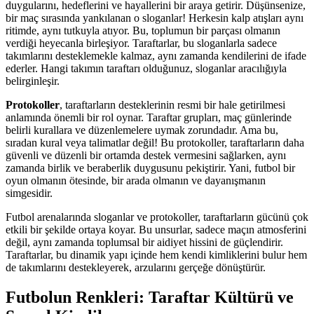
duygularını, hedeflerini ve hayallerini bir araya getirir. Düşünsenize,
bir maç sırasında yankılanan o sloganlar! Herkesin kalp atışları aynı
ritimde, aynı tutkuyla atıyor. Bu, toplumun bir parçası olmanın
verdiği heyecanla birleşiyor. Taraftarlar, bu sloganlarla sadece
takımlarını desteklemekle kalmaz, aynı zamanda kendilerini de ifade
ederler. Hangi takımın taraftarı olduğunuz, sloganlar aracılığıyla
belirginleşir.
Protokoller
, taraftarların desteklerinin resmi bir hale getirilmesi
anlamında önemli bir rol oynar. Taraftar grupları, maç günlerinde
belirli kurallara ve düzenlemelere uymak zorundadır. Ama bu,
sıradan kural veya talimatlar değil! Bu protokoller, taraftarların daha
güvenli ve düzenli bir ortamda destek vermesini sağlarken, aynı
zamanda birlik ve beraberlik duygusunu pekiştirir. Yani, futbol bir
oyun olmanın ötesinde, bir arada olmanın ve dayanışmanın
simgesidir.
Futbol arenalarında sloganlar ve protokoller, taraftarların gücünü çok
etkili bir şekilde ortaya koyar. Bu unsurlar, sadece maçın atmosferini
değil, aynı zamanda toplumsal bir aidiyet hissini de güçlendirir.
Taraftarlar, bu dinamik yapı içinde hem kendi kimliklerini bulur hem
de takımlarını destekleyerek, arzularını gerçeğe dönüştürür.
Futbolun Renkleri: Taraftar Kültürü ve