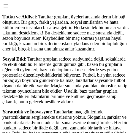
Tutku ve Aidiyet
: Taraftar grupları, üyeleri arasında derin bir bağ
oluşturur. Bir grup, farklı yaşlardan, sosyal sınıflardan ve hatta
kültürlerden insanları bir araya getirir. Herkesin tek bir amacı vardır:
takımını desteklemek! Bu destekleme sadece maç sırasında değil,
sezon boyunca sürer. Kaybedilen bir maç sonrası yaşanan hayal
kırıklığı, kazanılan bir zaferin coşkusuyla dans eden bir topluluğun
enerjisi, birçok insana unutulmaz anlar kazandırır.
Sosyal Etki
: Taraftar grupları sadece stadyumda değil, sokaklarda
da etkili olabilir. Filmlerde gördüğümüz gibi, bazen bu grupların
eğlenceli eylemleri, bazen de toplumsal meselelerde ses getiren
protestolar düzenleyebildiklerini biliyoruz. Futbol, bir yılın sadece
birkaç ayı boyunca gündemde kalmaz; taraftarlar sayesinde futbol
dışında da bir etki yaratır. Maçlar sırasında yaratılan atmosfer, rakip
takımın oyuncularını bile etkiler. Üstelik, bazı taraftar grupları,
destekledikleri takımların tarihine ve kültürel geçmişine sahip
çıkarak, bunu gelecek nesillere aktarır.
Yaratıcılık ve İnovasyon
: Taraftarlar, maç günlerinde
yaratıcılıklarını sergilemekte üstlerine yoktur. Sloganlar, şarkılar ve
pankartlarla stadyumu adeta bir sanat eserine dönüştürürler. Her bir
pankart, sadece bir ifade değil, aynı zamanda bir tarih ve hikaye