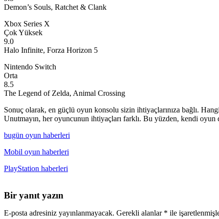
Demon’s Souls, Ratchet & Clank
Xbox Series X
Çok Yüksek
9.0
Halo Infinite, Forza Horizon 5
Nintendo Switch
Orta
8.5
The Legend of Zelda, Animal Crossing
Sonuç olarak, en güçlü oyun konsolu sizin ihtiyaçlarınıza bağlı. Hang
Unutmayın, her oyuncunun ihtiyaçları farklı. Bu yüzden, kendi oyun d
bugün oyun haberleri
Mobil oyun haberleri
PlayStation haberleri
Bir yanıt yazın
E-posta adresiniz yayınlanmayacak.
Gerekli alanlar
*
ile işaretlenmişl