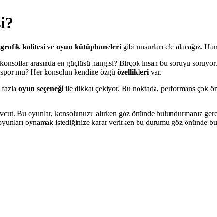
i?
,
grafik kalitesi
ve
oyun kütüphaneleri
gibi unsurları ele alacağız. Ha
 konsollar arasında en güçlüsü hangisi? Birçok insan bu soruyu soruyor. 
sa spor mu? Her konsolun kendine özgü
özellikleri
var.
 fazla
oyun seçeneği
ile dikkat çekiyor. Bu noktada, performans çok ö
vcut. Bu oyunlar, konsolunuzu alırken göz önünde bulundurmanız gereke
yunları oynamak istediğinize karar verirken bu durumu göz önünde bu