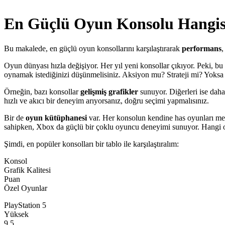
En Güçlü Oyun Konsolu Hangis
Bu makalede, en güçlü oyun konsollarını karşılaştırarak
performans
Oyun dünyası hızla değişiyor. Her yıl yeni konsollar çıkıyor. Peki, bu
oynamak istediğinizi düşünmelisiniz. Aksiyon mu? Strateji mi? Yok
Örneğin, bazı konsollar
gelişmiş grafikler
sunuyor. Diğerleri ise daha
hızlı ve akıcı bir deneyim arıyorsanız, doğru seçimi yapmalısınız.
Bir de
oyun kütüphanesi
var. Her konsolun kendine has oyunları me
sahipken, Xbox da güçlü bir çoklu oyuncu deneyimi sunuyor. Hangi o
Şimdi, en popüler konsolları bir tablo ile karşılaştıralım:
Konsol
Grafik Kalitesi
Puan
Özel Oyunlar
PlayStation 5
Yüksek
9.5