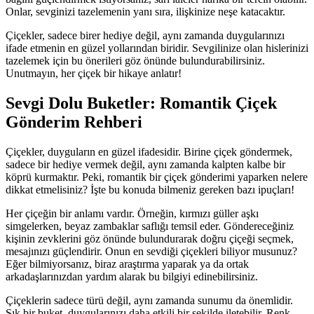
Onlar, sevginizi tazelemenin yanı sıra, ilişkinize neşe katacaktır.
Çiçekler, sadece birer hediye değil, aynı zamanda duygularınızı
ifade etmenin en güzel yollarından biridir. Sevgilinize olan hislerinizi
tazelemek için bu önerileri göz önünde bulundurabilirsiniz.
Unutmayın, her çiçek bir hikaye anlatır!
Sevgi Dolu Buketler: Romantik Çiçek
Gönderim Rehberi
Çiçekler, duyguların en güzel ifadesidir. Birine çiçek göndermek,
sadece bir hediye vermek değil, aynı zamanda kalpten kalbe bir
köprü kurmaktır. Peki, romantik bir çiçek gönderimi yaparken nelere
dikkat etmelisiniz? İşte bu konuda bilmeniz gereken bazı ipuçları!
Her çiçeğin bir anlamı vardır. Örneğin, kırmızı güller aşkı
simgelerken, beyaz zambaklar saflığı temsil eder. Göndereceğiniz
kişinin zevklerini göz önünde bulundurarak doğru çiçeği seçmek,
mesajınızı güçlendirir. Onun en sevdiği çiçekleri biliyor musunuz?
Eğer bilmiyorsanız, biraz araştırma yaparak ya da ortak
arkadaşlarınızdan yardım alarak bu bilgiyi edinebilirsiniz.
Çiçeklerin sadece türü değil, aynı zamanda sunumu da önemlidir.
Şık bir buket, duygularınızı daha etkili bir şekilde iletebilir. Renk