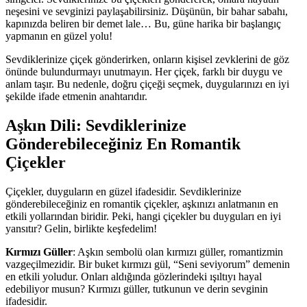
neşesini ve sevginizi paylaşabilirsiniz. Düşünün, bir bahar sabahı,
kapınızda beliren bir demet lale… Bu, güne harika bir başlangıç
yapmanın en güzel yolu!
Sevdiklerinize çiçek gönderirken, onların kişisel zevklerini de göz
önünde bulundurmayı unutmayın. Her çiçek, farklı bir duygu ve
anlam taşır. Bu nedenle, doğru çiçeği seçmek, duygularınızı en iyi
şekilde ifade etmenin anahtarıdır.
Aşkın Dili: Sevdiklerinize
Gönderebileceğiniz En Romantik
Çiçekler
Çiçekler, duyguların en güzel ifadesidir. Sevdiklerinize
gönderebileceğiniz en romantik çiçekler, aşkınızı anlatmanın en
etkili yollarından biridir. Peki, hangi çiçekler bu duyguları en iyi
yansıtır? Gelin, birlikte keşfedelim!
Kırmızı Güller
: Aşkın sembolü olan kırmızı güller, romantizmin
vazgeçilmezidir. Bir buket kırmızı gül, “Seni seviyorum” demenin
en etkili yoludur. Onları aldığında gözlerindeki ışıltıyı hayal
edebiliyor musun? Kırmızı güller, tutkunun ve derin sevginin
ifadesidir.