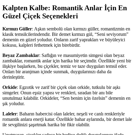
Kalpten Kalbe: Romantik Anlar İçin En
Güzel Çiçek Seçenekleri
Kırmızı Güller
: Aşkın sembolü olan kırmızı güller, romantizmin en
klasik temsilcilerindendir. Bir demet kırmızı gül, “Seni seviyorum”
demenin en güzel yoludur. Onların zarif yaprakları ve büyüleyici
kokusu, kalpleri fethetmek için birebirdir.
Beyaz Zambaklar
: Saflığın ve masumiyetin simgesi olan beyaz
zambaklar, romantik anlar için harika bir seçimdir. Özellikle yeni bir
ilişkiye başlarken, bu çiçekler, temiz ve taze duyguları temsil eder.
Onları bir aranjman içinde sunmak, duygularınızı daha da
derinleştirir.
Orkide
: Egzotik ve zarif bir çiçek olan orkide, tutkulu bir aşkı
simgeler. Onun eşsiz yapısı ve renkleri, sıradan bir anı bile
unutulmaz kılabilir. Orkideler, “Sen benim için özelsin” demenin en
şık yoludur.
Laleler
: Baharın habercisi olan laleler, neşeli ve canlı renkleriyle
romantik anlara enerji katar. Özellikle bahar aylarında, bir demet lale
ile sevgilinizi şaşırtmak harika bir fikir olabilir.
Unutmayın, çiçekler sadece bir hediye değil; duygularınızı ifade