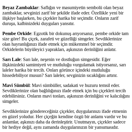
Beyaz Zambaklar
: Saflığın ve masumiyetin sembolü olan beyaz
zambaklar, sevginizi zarif bir şekilde ifade eder. Özellikle yeni bir
ilişkiye başlarken, bu çiçekler harika bir seçimdir. Onların zarif
duruşu, kalbinizdeki duyguları yansıtır.
Pembe Orkide
: Egzotik bir dokunuş arıyorsanız, pembe orkide tam
size göre! Bu çiçek, zarafeti ve güzelliği simgeler. Sevdiklerinize
olan hayranlığınızı ifade etmek için mükemmel bir seçimdir.
Orkidelerin büyüleyici yaprakları, aşkınızın derinliğini anlatır.
Sarı Lale
: Sarı lale, neşenin ve dostluğun simgesidir. Eğer
ilişkinizdeki samimiyeti ve mutluluğu vurgulamak istiyorsanız, sarı
laleler harika bir tercih. Onları görünce içindeki mutluluğu
hissedebiliyor musun? Sarı laleler, sevginizin sıcaklığını artırır.
Mavi Sümbül
: Mavi sümbüller, sadakati ve huzuru temsil eder.
Sevdiklerinize olan bağlılığınızı ifade etmek için bu çiçekleri tercih
edebilirsiniz. Onların mavi tonları, aşkınızın derinliğini ve kalıcılığını
simgeler.
Sevdiklerinize göndereceğiniz çiçekler, duygularınızı ifade etmenin
en güzel yoludur. Her çiçeğin kendine özgü bir anlamı vardır ve bu
anlamlar, aşkınızı daha da derinleştirir. Unutmayın, çiçekler sadece
bir hediye değil, aynı zamanda duygularınızın bir yansımasıdır.