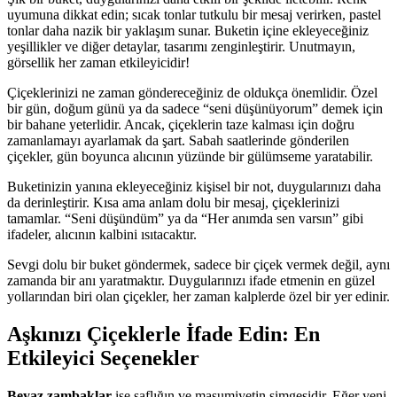
uyumuna dikkat edin; sıcak tonlar tutkulu bir mesaj verirken, pastel
tonlar daha nazik bir yaklaşım sunar. Buketin içine ekleyeceğiniz
yeşillikler ve diğer detaylar, tasarımı zenginleştirir. Unutmayın,
görsellik her zaman etkileyicidir!
Çiçeklerinizi ne zaman göndereceğiniz de oldukça önemlidir. Özel
bir gün, doğum günü ya da sadece “seni düşünüyorum” demek için
bir bahane yeterlidir. Ancak, çiçeklerin taze kalması için doğru
zamanlamayı ayarlamak da şart. Sabah saatlerinde gönderilen
çiçekler, gün boyunca alıcının yüzünde bir gülümseme yaratabilir.
Buketinizin yanına ekleyeceğiniz kişisel bir not, duygularınızı daha
da derinleştirir. Kısa ama anlam dolu bir mesaj, çiçeklerinizi
tamamlar. “Seni düşündüm” ya da “Her anımda sen varsın” gibi
ifadeler, alıcının kalbini ısıtacaktır.
Sevgi dolu bir buket göndermek, sadece bir çiçek vermek değil, aynı
zamanda bir anı yaratmaktır. Duygularınızı ifade etmenin en güzel
yollarından biri olan çiçekler, her zaman kalplerde özel bir yer edinir.
Aşkınızı Çiçeklerle İfade Edin: En
Etkileyici Seçenekler
Beyaz zambaklar
ise saflığın ve masumiyetin simgesidir. Eğer yeni