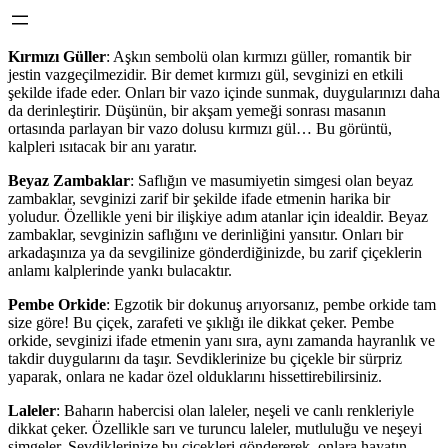
Kırmızı Güller
: Aşkın sembolü olan kırmızı güller, romantik bir
jestin vazgeçilmezidir. Bir demet kırmızı gül, sevginizi en etkili
şekilde ifade eder. Onları bir vazo içinde sunmak, duygularınızı daha
da derinleştirir. Düşünün, bir akşam yemeği sonrası masanın
ortasında parlayan bir vazo dolusu kırmızı gül… Bu görüntü,
kalpleri ısıtacak bir anı yaratır.
Beyaz Zambaklar
: Saflığın ve masumiyetin simgesi olan beyaz
zambaklar, sevginizi zarif bir şekilde ifade etmenin harika bir
yoludur. Özellikle yeni bir ilişkiye adım atanlar için idealdir. Beyaz
zambaklar, sevginizin saflığını ve derinliğini yansıtır. Onları bir
arkadaşınıza ya da sevgilinize gönderdiğinizde, bu zarif çiçeklerin
anlamı kalplerinde yankı bulacaktır.
Pembe Orkide
: Egzotik bir dokunuş arıyorsanız, pembe orkide tam
size göre! Bu çiçek, zarafeti ve şıklığı ile dikkat çeker. Pembe
orkide, sevginizi ifade etmenin yanı sıra, aynı zamanda hayranlık ve
takdir duygularını da taşır. Sevdiklerinize bu çiçekle bir sürpriz
yaparak, onlara ne kadar özel olduklarını hissettirebilirsiniz.
Laleler
: Baharın habercisi olan laleler, neşeli ve canlı renkleriyle
dikkat çeker. Özellikle sarı ve turuncu laleler, mutluluğu ve neşeyi
simgeler. Sevdiklerinize bu çiçekleri göndererek, onlara hayatın