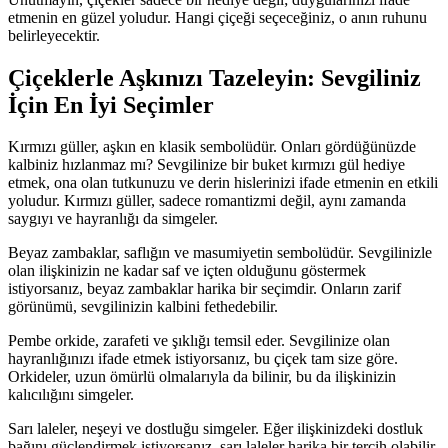
etmenin en güzel yoludur. Hangi çiçeği seçeceğiniz, o anın ruhunu
belirleyecektir.
Çiçeklerle Aşkınızı Tazeleyin: Sevgiliniz
İçin En İyi Seçimler
Kırmızı güller, aşkın en klasik sembolüdür. Onları gördüğünüzde
kalbiniz hızlanmaz mı? Sevgilinize bir buket kırmızı gül hediye
etmek, ona olan tutkunuzu ve derin hislerinizi ifade etmenin en etkili
yoludur. Kırmızı güller, sadece romantizmi değil, aynı zamanda
saygıyı ve hayranlığı da simgeler.
Beyaz zambaklar, saflığın ve masumiyetin sembolüdür. Sevgilinizle
olan ilişkinizin ne kadar saf ve içten olduğunu göstermek
istiyorsanız, beyaz zambaklar harika bir seçimdir. Onların zarif
görünümü, sevgilinizin kalbini fethedebilir.
Pembe orkide, zarafeti ve şıklığı temsil eder. Sevgilinize olan
hayranlığınızı ifade etmek istiyorsanız, bu çiçek tam size göre.
Orkideler, uzun ömürlü olmalarıyla da bilinir, bu da ilişkinizin
kalıcılığını simgeler.
Sarı laleler, neşeyi ve dostluğu simgeler. Eğer ilişkinizdeki dostluk
bağını güçlendirmek istiyorsanız, sarı laleler harika bir tercih olabilir.