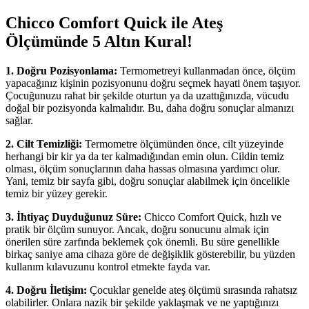
Chicco Comfort Quick ile Ateş
Ölçümünde 5 Altın Kural!
1. Doğru Pozisyonlama:
Termometreyi kullanmadan önce, ölçüm
yapacağınız kişinin pozisyonunu doğru seçmek hayati önem taşıyor.
Çocuğunuzu rahat bir şekilde oturtun ya da uzattığınızda, vücudu
doğal bir pozisyonda kalmalıdır. Bu, daha doğru sonuçlar almanızı
sağlar.
2. Cilt Temizliği:
Termometre ölçümünden önce, cilt yüzeyinde
herhangi bir kir ya da ter kalmadığından emin olun. Cildin temiz
olması, ölçüm sonuçlarının daha hassas olmasına yardımcı olur.
Yani, temiz bir sayfa gibi, doğru sonuçlar alabilmek için öncelikle
temiz bir yüzey gerekir.
3. İhtiyaç Duyduğunuz Süre:
Chicco Comfort Quick, hızlı ve
pratik bir ölçüm sunuyor. Ancak, doğru sonucunu almak için
önerilen süre zarfında beklemek çok önemli. Bu süre genellikle
birkaç saniye ama cihaza göre de değişiklik gösterebilir, bu yüzden
kullanım kılavuzunu kontrol etmekte fayda var.
4. Doğru İletişim:
Çocuklar genelde ateş ölçümü sırasında rahatsız
olabilirler. Onlara nazik bir şekilde yaklaşmak ve ne yaptığınızı