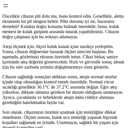
Öncelikle cihazın pili dolu mu, bunu kontrol edin. Genellikle, aletin
ekranında bir pil simgesi belirir. Pilin durumu iyi ise, hazırsınız
demektir! Kulakta doğru konumu bulmak önemlidir; bunu, kulak
memesi ile kulak girişinin arasında tutarak yapabilirsiniz. Cihazın
doğru çalışması için bu noktayı atlamayın.
Ateşi ölçmek için, ölçeri kulak kanalı içine nazikçe yerleştirin.
Sonra, cihazın düğmesine basarak ölçüm sürecini başlatın. Bu
aşamada, gözlerinizi ekranın üzerinde tutun. Cihaz birkaç saniye
içerisinde ateş değerini gösterecektir. Hızlı ve güvenilir sonuç almak
için bu süre zarfında yerinizi değiştirmemeye özen gösterin.
Cihazın sağladığı sonuçları aldıktan sonra, ateşin normal sınırlar
içinde olup olmadığını kontrol etmek önemlidir. Normal vücut
sıcaklığı genellikle 36.1°C ile 37.2°C arasında değişir. Eğer ateş
yüksekse, dikkate almanız gereken bir durum olduğunu unutmayın.
Ayrıca, çocuklarda ve bebeklerde ateşin daha ciddiye alınması
gerektiğini hatırlatmakta fayda var.
Son olarak, cihazınızın ömrünü uzatmak için temizliğine dikkat
etmelisiniz. Ölçüm sonrası, kulak ucu temizliği yaparak hijyenik
koşulları sağlamak en iyisidir. Unutmayın, sağlıklı bir yaşam için
düzenli kontroller şart!