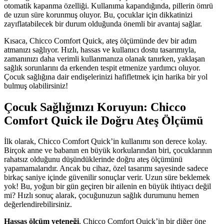
otomatik kapanma özelliği. Kullanıma kapandığında, pillerin ömrü
de uzun süre korunmuş oluyor. Bu, çocuklar için dikkatinizi
zayıflatabilecek bir durum olduğunda önemli bir avantaj sağlar.
Kısaca, Chicco Comfort Quick, ateş ölçümünde dev bir adım
atmanızı sağlıyor. Hızlı, hassas ve kullanıcı dostu tasarımıyla,
zamanınızı daha verimli kullanmanıza olanak tanırken, yaklaşan
sağlık sorunlarını da erkenden tespit etmenize yardımcı oluyor.
Çocuk sağlığına dair endişelerinizi hafifletmek için harika bir yol
bulmuş olabilirsiniz!
Çocuk Sağlığınızı Koruyun: Chicco
Comfort Quick ile Doğru Ateş Ölçümü
İlk olarak, Chicco Comfort Quick’in kullanımı son derece kolay.
Birçok anne ve babanın en büyük korkularından biri, çocuklarının
rahatsız olduğunu düşündüklerinde doğru ateş ölçümünü
yapamamalarıdır. Ancak bu cihaz, özel tasarımı sayesinde sadece
birkaç saniye içinde güvenilir sonuçlar verir. Uzun süre beklemek
yok! Bu, yoğun bir gün geçiren bir ailenin en büyük ihtiyacı değil
mi? Hızlı sonuç alarak, çocuğunuzun sağlık durumunu hemen
değerlendirebilirsiniz.
Hassas ölçüm yeteneği
, Chicco Comfort Quick’in bir diğer öne