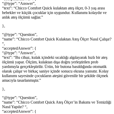
“@type”: “Answer”,
“text”: “Chicco Comfort Quick kulaktan ateş ölçer, 0-3 yaş arası
bebekler ve küçük çocuklar için uygundur. Kullanımı kolaydır ve
anlık ateş ölçümü sağlar.”
},
“@type”: “Question”,
“name”: “Chicco Comfort Quick Kulaktan Ateş Ölçer Nasıl Çalışır?
“,
“acceptedAnswer”: {
“@type”: “Answer”,
“text”: “Bu cihaz, kulak içindeki sıcaklığı algılayarak hızlı bir ateş
ölçümü yapar. Ölçüm, kulaktan dışa doğru yerleştirilen prob
yardımıyla gerçekleştirilir. Ürün, bir butona basıldığında otomatik
olarak çalışır ve birkaç saniye içinde sonucu ekrana yansıtır. Kolay
kullanımı sayesinde çocukların ateşini güvenilir bir şekilde ölçmek
amacıyla tasarlanmıştır.”
},
“@type”: “Question”,
“name”: “Chicco Comfort Quick Ateş Ölçer’in Bakımı ve Temizliği
Nasıl Yapılır? “,
“acceptedAnswer”: {