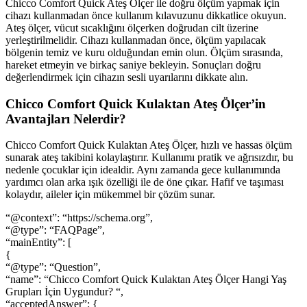
Chicco Comfort Quick Ateş Ölçer ile doğru ölçüm yapmak için
cihazı kullanmadan önce kullanım kılavuzunu dikkatlice okuyun.
Ateş ölçer, vücut sıcaklığını ölçerken doğrudan cilt üzerine
yerleştirilmelidir. Cihazı kullanmadan önce, ölçüm yapılacak
bölgenin temiz ve kuru olduğundan emin olun. Ölçüm sırasında,
hareket etmeyin ve birkaç saniye bekleyin. Sonuçları doğru
değerlendirmek için cihazın sesli uyarılarını dikkate alın.
Chicco Comfort Quick Kulaktan Ateş Ölçer’in
Avantajları Nelerdir?
Chicco Comfort Quick Kulaktan Ateş Ölçer, hızlı ve hassas ölçüm
sunarak ateş takibini kolaylaştırır. Kullanımı pratik ve ağrısızdır, bu
nedenle çocuklar için idealdir. Aynı zamanda gece kullanımında
yardımcı olan arka ışık özelliği ile de öne çıkar. Hafif ve taşıması
kolaydır, aileler için mükemmel bir çözüm sunar.
“@context”: “https://schema.org”,
“@type”: “FAQPage”,
“mainEntity”: [
{
“@type”: “Question”,
“name”: “Chicco Comfort Quick Kulaktan Ateş Ölçer Hangi Yaş
Grupları İçin Uygundur? “,
“acceptedAnswer”: {