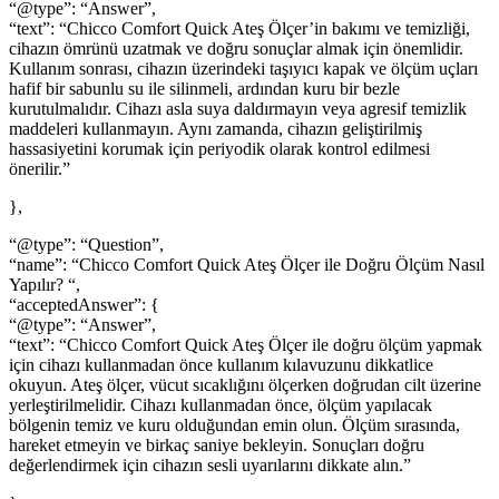
“@type”: “Answer”,
“text”: “Chicco Comfort Quick Ateş Ölçer’in bakımı ve temizliği,
cihazın ömrünü uzatmak ve doğru sonuçlar almak için önemlidir.
Kullanım sonrası, cihazın üzerindeki taşıyıcı kapak ve ölçüm uçları
hafif bir sabunlu su ile silinmeli, ardından kuru bir bezle
kurutulmalıdır. Cihazı asla suya daldırmayın veya agresif temizlik
maddeleri kullanmayın. Aynı zamanda, cihazın geliştirilmiş
hassasiyetini korumak için periyodik olarak kontrol edilmesi
önerilir.”
},
“@type”: “Question”,
“name”: “Chicco Comfort Quick Ateş Ölçer ile Doğru Ölçüm Nasıl
Yapılır? “,
“acceptedAnswer”: {
“@type”: “Answer”,
“text”: “Chicco Comfort Quick Ateş Ölçer ile doğru ölçüm yapmak
için cihazı kullanmadan önce kullanım kılavuzunu dikkatlice
okuyun. Ateş ölçer, vücut sıcaklığını ölçerken doğrudan cilt üzerine
yerleştirilmelidir. Cihazı kullanmadan önce, ölçüm yapılacak
bölgenin temiz ve kuru olduğundan emin olun. Ölçüm sırasında,
hareket etmeyin ve birkaç saniye bekleyin. Sonuçları doğru
değerlendirmek için cihazın sesli uyarılarını dikkate alın.”