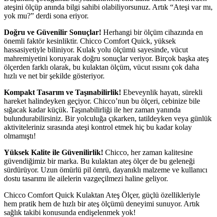
ateşini ölçüp anında bilgi sahibi olabiliyorsunuz. Artık “Ateşi var mı,
yok mu?” derdi sona eriyor.
Doğru ve Güvenilir Sonuçlar!
Herhangi bir ölçüm cihazında en
önemli faktör kesinliktir. Chicco Comfort Quick, yüksek
hassasiyetiyle biliniyor. Kulak yolu ölçümü sayesinde, vücut
mahremiyetini koruyarak doğru sonuçlar veriyor. Birçok başka ateş
ölçerden farklı olarak, bu kulaktan ölçüm, vücut ısısını çok daha
hızlı ve net bir şekilde gösteriyor.
Kompakt Tasarım ve Taşınabilirlik!
Ebeveynlik hayatı, sürekli
hareket halindeyken geçiyor. Chicco’nun bu ölçeri, cebinize bile
sığacak kadar küçük. Taşınabilirliği ile her zaman yanında
bulundurabilirsiniz. Bir yolculuğa çıkarken, tatildeyken veya günlük
aktiviteleriniz sırasında ateşi kontrol etmek hiç bu kadar kolay
olmamıştı!
Yüksek Kalite ile Güvenilirlik!
Chicco, her zaman kalitesine
güvendiğimiz bir marka. Bu kulaktan ateş ölçer de bu geleneği
sürdürüyor. Uzun ömürlü pil ömrü, dayanıklı malzeme ve kullanıcı
dostu tasarımı ile ailelerin vazgeçilmezi haline geliyor.
Chicco Comfort Quick Kulaktan Ateş Ölçer, güçlü özellikleriyle
hem pratik hem de hızlı bir ateş ölçümü deneyimi sunuyor. Artık
sağlık takibi konusunda endişelenmek yok!