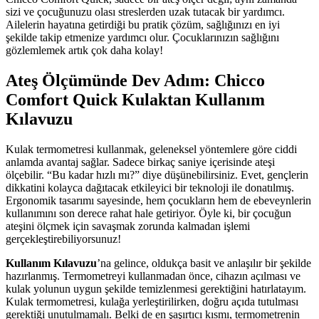
sizi ve çocuğunuzu olası streslerden uzak tutacak bir yardımcı.
Ailelerin hayatına getirdiği bu pratik çözüm, sağlığınızı en iyi
şekilde takip etmenize yardımcı olur. Çocuklarınızın sağlığını
gözlemlemek artık çok daha kolay!
Ateş Ölçümünde Dev Adım: Chicco
Comfort Quick Kulaktan Kullanım
Kılavuzu
Kulak termometresi kullanmak, geleneksel yöntemlere göre ciddi
anlamda avantaj sağlar. Sadece birkaç saniye içerisinde ateşi
ölçebilir. “Bu kadar hızlı mı?” diye düşünebilirsiniz. Evet, gençlerin
dikkatini kolayca dağıtacak etkileyici bir teknoloji ile donatılmış.
Ergonomik tasarımı sayesinde, hem çocukların hem de ebeveynlerin
kullanımını son derece rahat hale getiriyor. Öyle ki, bir çocuğun
ateşini ölçmek için savaşmak zorunda kalmadan işlemi
gerçekleştirebiliyorsunuz!
Kullanım Kılavuzu
’na gelince, oldukça basit ve anlaşılır bir şekilde
hazırlanmış. Termometreyi kullanmadan önce, cihazın açılması ve
kulak yolunun uygun şekilde temizlenmesi gerektiğini hatırlatayım.
Kulak termometresi, kulağa yerleştirilirken, doğru açıda tutulması
gerektiği unutulmamalı. Belki de en şaşırtıcı kısmı, termometrenin