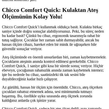
Chicco Comfort Quick: Kulaktan Ateş
Ölçümünün Kolay Yolu!
Chicco Comfort Quick’i kullanmak oldukça basit. Kulakta birkaç
saniye içinde doğru sonuçlar alabiliyorsunuz. Peki, bu süreç neden
bu kadar basit? Çünkü bu cihaz, ergonomik tasarımıyla rahat bir
tutuş sağlıyor. Çocuklar her zaman sabit durmayabilir, ancak bu
hassas ölçüm cihazı, hareket eden bir minik ile uğraşırken bile
güvenilir sonuçlar veriyor.
Ateş ölçümünde en önemli unsurlardan biri, zaman kaybetmemektir.
Çocukların ateşinin anında kontrol edilmesi gerekebilir. Chicco
Comfort Quick, 1 saniye gibi kısa bir sürede sonuç veriyor. Hiçbir
ebeveyn, çocuğunun rahatsızlık anında zaman kaybetmek istemez;
işte bu nedenle bu cihaz, saatinizdeki tik tak sesini bile
duyabileceğiniz kadar hızlı çalışıyor.
Az gürültü, hassas bir ölçüm için önemlidir. Chicco, ateş ölçerken
çocukları rahatsız etmemek adına, sesi minimumda tutmayı
başarmış. Bu, özellikle uyku sırasında ateş ölçmek zorunda
kaldığınız anlarda çok işinize yarar.
Chicco Comfort Quick, sadece bir ateş ölçer değil; aynı zamanda