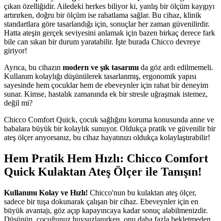
çıkan özelliğidir. Ailedeki herkes biliyor ki, yanlış bir ölçüm kaygıyı
artırırken, doğru bir ölçüm ise rahatlama sağlar. Bu cihaz, klinik
standartlara göre tasarlandığı için, sonuçlar her zaman güvenilirdir.
Hatta ateşin gerçek seviyesini anlamak için bazen birkaç derece fark
bile can sıkan bir durum yaratabilir. İşte burada Chicco devreye
giriyor!
Ayrıca, bu cihazın
modern ve şık tasarımı
da göz ardı edilmemeli.
Kullanım kolaylığı düşünülerek tasarlanmış, ergonomik yapısı
sayesinde hem çocuklar hem de ebeveynler için rahat bir deneyim
sunar. Kimse, hastalık zamanında ek bir stresle uğraşmak istemez,
değil mi?
Chicco Comfort Quick, çocuk sağlığını koruma konusunda anne ve
babalara büyük bir kolaylık sunuyor. Oldukça pratik ve güvenilir bir
ateş ölçer arıyorsanız, bu cihaz hayatınızı oldukça kolaylaştırabilir!
Hem Pratik Hem Hızlı: Chicco Comfort
Quick Kulaktan Ateş Ölçer ile Tanışın!
Kullanımı Kolay ve Hızlı!
Chicco'nun bu kulaktan ateş ölçer,
sadece bir tuşa dokunarak çalışan bir cihaz. Ebeveynler için en
büyük avantajı, göz açıp kapayıncaya kadar sonuç alabilmenizdir.
Düşünün, çocuğunuz huysuzlanırken, onu daha fazla bekletmeden